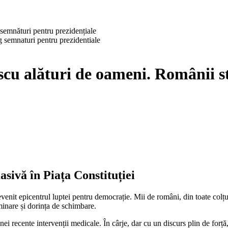
semnături pentru prezidențiale
scu alături de oameni. Românii 
sivă în Piața Constituției
enit epicentrul luptei pentru democrație. Mii de români, din toate colțuri
minare și dorința de schimbare.
unei recente intervenții medicale. În cârje, dar cu un discurs plin de fo