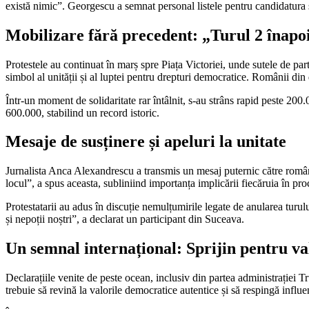
există nimic”. Georgescu a semnat personal listele pentru candidatura s
Mobilizare fără precedent: „Turul 2 înapo
Protestele au continuat în marș spre Piața Victoriei, unde sutele de par
simbol al unității și al luptei pentru drepturi democratice. Românii din
Într-un moment de solidaritate rar întâlnit, s-au strâns rapid peste 2
600.000, stabilind un record istoric.
Mesaje de susținere și apeluri la unitate
Jurnalista Anca Alexandrescu a transmis un mesaj puternic către român
locul”, a spus aceasta, subliniind importanța implicării fiecăruia în pr
Protestatarii au adus în discuție nemulțumirile legate de anularea turulu
și nepoții noștri”, a declarat un participant din Suceava.
Un semnal internațional: Sprijin pentru va
Declarațiile venite de peste ocean, inclusiv din partea administrației 
trebuie să revină la valorile democratice autentice și să respingă influen