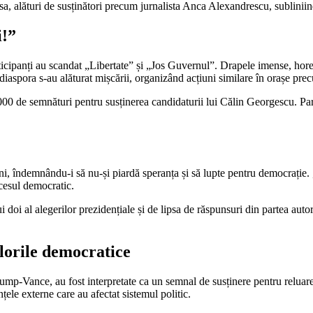
a, alături de susținători precum jurnalista Anca Alexandrescu, subliniind
i!”
ticipanți au scandat „Libertate” și „Jos Guvernul”. Drapele imense, hore a
 diaspora s-au alăturat mișcării, organizând acțiuni similare în orașe pre
00.000 de semnături pentru susținerea candidaturii lui Călin Georgescu. 
i, îndemnându-i să nu-și piardă speranța și să lupte pentru democrație.
ocesul democratic.
i doi al alegerilor prezidențiale și de lipsa de răspunsuri din partea auto
lorile democratice
Trump-Vance, au fost interpretate ca un semnal de susținere pentru reluar
țele externe care au afectat sistemul politic.