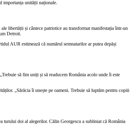
 importanța unității naționale.
le libertății și cântece patriotice au transformat manifestația într-un
cum Detroit.
Partidul AUR estimează că numărul semnatarilor ar putea depăși
 „Trebuie să fim uniți și să readucem România acolo unde îi este
rităților. „Sărăcia îi unește pe oameni. Trebuie să luptăm pentru copiii
ea turului doi al alegerilor. Călin Georgescu a subliniat că România