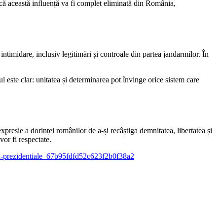
 că această influență va fi complet eliminată din România,
ntimidare, inclusiv legitimări și controale din partea jandarmilor. În
ul este clar: unitatea și determinarea pot învinge orice sistem care
expresie a dorinței românilor de a-și recâștiga demnitatea, libertatea și
vor fi respectate.
ntru-prezidentiale_67b95fdfd52c623f2b0f38a2