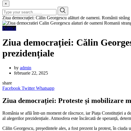
×
Ziua democrației: Călin Georgescu alături de oameni. Românii strâng 
Politica
Ziua democrației: Călin George
prezidențiale
by
admin
februarie 22, 2025
share
Facebook
Twitter
Whatsapp
Ziua democrației: Proteste și mobilizare ma
România se află într-un moment de răscruce, iar Piața Constituției a dev
al alegerilor prezidențiale. Atmosfera este încărcată de speranță, deter
Călin Georgescu, președintele ales, a fost prezent la protest, în ciuda 