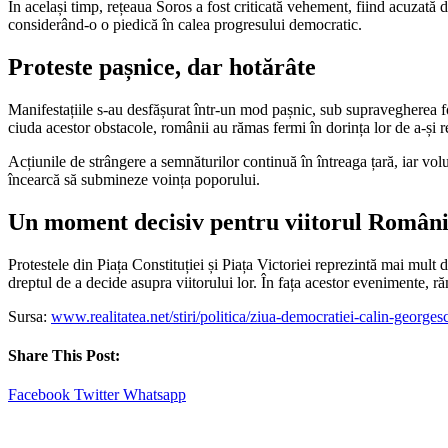
În același timp, rețeaua Soros a fost criticată vehement, fiind acuzat
considerând-o o piedică în calea progresului democratic.
Proteste pașnice, dar hotărâte
Manifestațiile s-au desfășurat într-un mod pașnic, sub supravegherea for
ciuda acestor obstacole, românii au rămas fermi în dorința lor de a-și r
Acțiunile de strângere a semnăturilor continuă în întreaga țară, iar volu
încearcă să submineze voința poporului.
Un moment decisiv pentru viitorul Români
Protestele din Piața Constituției și Piața Victoriei reprezintă mai mult d
dreptul de a decide asupra viitorului lor. În fața acestor evenimente, r
Sursa:
www.realitatea.net/stiri/politica/ziua-democratiei-calin-geor
Share This Post:
Facebook
Twitter
Whatsapp