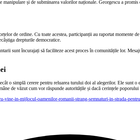
ă de manipulare și de subminarea valorilor naționale. Georgescu a promis
țelor de ordine. Cu toate acestea, participanții au raportat momente de i
ecâștiga drepturile democratice.
ntarii sunt încurajați să faciliteze acest proces în comunitățile lor. Mesaj
ei
ecât o simplă cerere pentru reluarea turului doi al alegerilor. Ele sunt o 
ămâne de văzut cum vor răspunde autoritățile și dacă cerințele poporului 
gescu-vine-in-mijlocul-oamenilor-romanii-strang-semnaturi-in-strada-pe