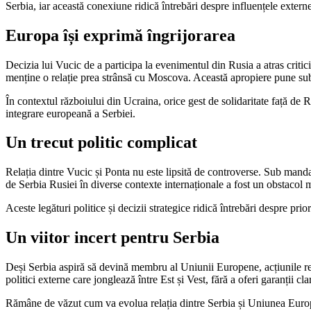
Serbia, iar această conexiune ridică întrebări despre influențele externe
Europa își exprimă îngrijorarea
Decizia lui Vucic de a participa la evenimentul din Rusia a atras criti
menține o relație prea strânsă cu Moscova. Această apropiere pune sub
În contextul războiului din Ucraina, orice gest de solidaritate față de 
integrare europeană a Serbiei.
Un trecut politic complicat
Relația dintre Vucic și Ponta nu este lipsită de controverse. Sub mandatu
de Serbia Rusiei în diverse contexte internaționale a fost un obstacol
Aceste legături politice și decizii strategice ridică întrebări despre prior
Un viitor incert pentru Serbia
Deși Serbia aspiră să devină membru al Uniunii Europene, acțiunile rece
politici externe care jonglează între Est și Vest, fără a oferi garanții 
Rămâne de văzut cum va evolua relația dintre Serbia și Uniunea European