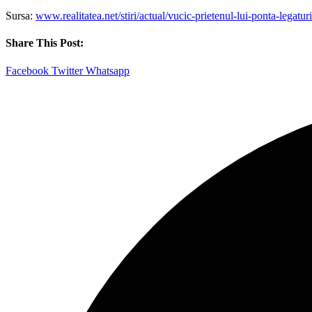
Sursa:
www.realitatea.net/stiri/actual/vucic-prietenul-lui-ponta-lega
Share This Post:
Facebook
Twitter
Whatsapp