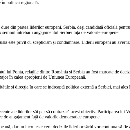
 în politica regională.
ci dure din partea liderilor europeni. Serbia, deși candidată oficială pe
 semnul întrebării angajamentul Serbiei față de valorile europene.
Rusia este privit cu scepticism și condamnare. Liderii europeni au avertiza
l lui Ponta, relațiile dintre România și Serbia au fost marcate de decizii
 major în calea apropierii de Uniunea Europeană.
itățile și direcția în care se îndreaptă politica externă a Serbiei, mai ales
nte ale liderilor săi par să contrazică acest obiectiv. Participarea lui 
clare de angajament față de valorile democratice europene.
ă, dar un lucru este cert: deciziile liderilor sârbi vor continua să fie 