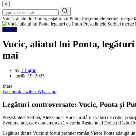
×
Vucic, aliatul lui Ponta, legături cu Putin. Președintele Serbiei merge 
Politica
Vucic, aliatul lui Ponta, legătur
mai
by
T Ingrid
aprilie 19, 2025
share
Facebook
Twitter
Whatsapp
Legături controversate: Vucic, Ponta și Pu
Președintele Serbiei, Aleksandar Vucic, a stârnit valuri de critici și 
Evenimentul, care comemorează victoria Rusiei în al Doilea Război Mondi
Legătura dintre Vucic și fostul premier român Victor Ponta adaugă un str