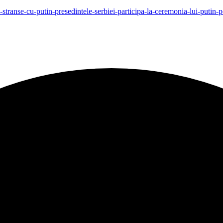
turi-stranse-cu-putin-presedintele-serbiei-participa-la-ceremonia-lui-p