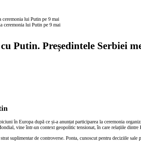
la ceremonia lui Putin pe 9 mai
i cu Putin. Președintele Serbiei m
tin
suspiciuni în Europa după ce și-a anunțat participarea la ceremonia organ
al, vine într-un context geopolitic tensionat, în care relațiile dintre 
at suplimentar de controverse. Ponta, cunoscut pentru deciziile sale poli