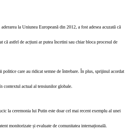
ntru aderarea la Uniunea Europeană din 2012, a fost adesea acuzată că
t că astfel de acțiuni ar putea încetini sau chiar bloca procesul de
 politice care au ridicat semne de întrebare. În plus, sprijinul acordat
 în contextul actual al tensiunilor globale.
Vucic la ceremonia lui Putin este doar cel mai recent exemplu al unei
atent monitorizate și evaluate de comunitatea internațională.