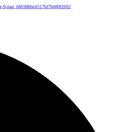
utin-pe-9-mai_68038bbe6517bf7b680f2692