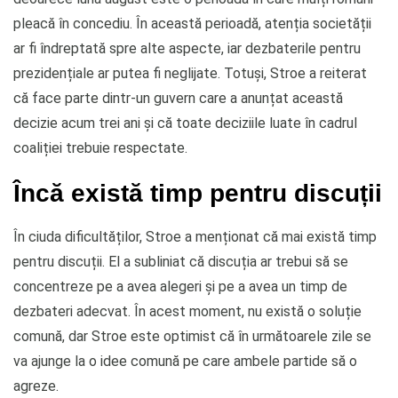
pleacă în concediu. În această perioadă, atenția societății
ar fi îndreptată spre alte aspecte, iar dezbaterile pentru
prezidențiale ar putea fi neglijate. Totuși, Stroe a reiterat
că face parte dintr-un guvern care a anunțat această
decizie acum trei ani și că toate deciziile luate în cadrul
coaliției trebuie respectate.
Încă există timp pentru discuții
În ciuda dificultăților, Stroe a menționat că mai există timp
pentru discuții. El a subliniat că discuția ar trebui să se
concentreze pe a avea alegeri și pe a avea un timp de
dezbateri adecvat. În acest moment, nu există o soluție
comună, dar Stroe este optimist că în următoarele zile se
va ajunge la o idee comună pe care ambele partide să o
agreze.