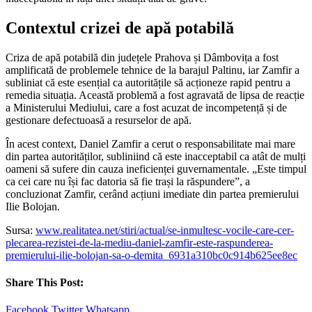
Contextul crizei de apă potabilă
Criza de apă potabilă din județele Prahova și Dâmbovița a fost
amplificată de problemele tehnice de la barajul Paltinu, iar Zamfir a
subliniat că este esențial ca autoritățile să acționeze rapid pentru a
remedia situația. Această problemă a fost agravată de lipsa de reacție
a Ministerului Mediului, care a fost acuzat de incompetență și de
gestionare defectuoasă a resurselor de apă.
În acest context, Daniel Zamfir a cerut o responsabilitate mai mare
din partea autorităților, subliniind că este inacceptabil ca atât de mulți
oameni să sufere din cauza ineficienței guvernamentale. „Este timpul
ca cei care nu își fac datoria să fie trași la răspundere”, a
concluzionat Zamfir, cerând acțiuni imediate din partea premierului
Ilie Bolojan.
Sursa:
www.realitatea.net/stiri/actual/se-inmultesc-vocile-care-cer-
plecarea-rezistei-de-la-mediu-daniel-zamfir-este-raspunderea-
premierului-ilie-bolojan-sa-o-demita_6931a310bc0c914b625ee8ec
Share This Post:
Facebook
Twitter
Whatsapp