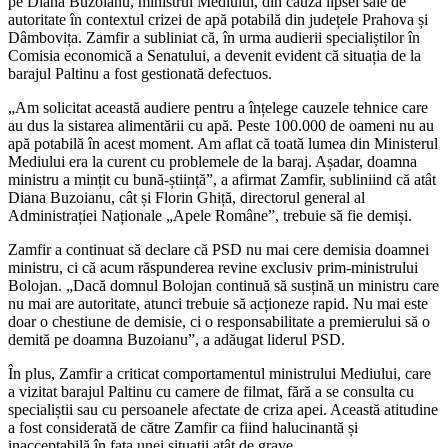
pe Diana Buzoianu, ministrul Mediului, din cauza lipsei sale de
autoritate în contextul crizei de apă potabilă din județele Prahova și
Dâmbovița. Zamfir a subliniat că, în urma audierii specialiștilor în
Comisia economică a Senatului, a devenit evident că situația de la
barajul Paltinu a fost gestionată defectuos.
„Am solicitat această audiere pentru a înțelege cauzele tehnice care
au dus la sistarea alimentării cu apă. Peste 100.000 de oameni nu au
apă potabilă în acest moment. Am aflat că toată lumea din Ministerul
Mediului era la curent cu problemele de la baraj. Așadar, doamna
ministru a mințit cu bună-știință”, a afirmat Zamfir, subliniind că atât
Diana Buzoianu, cât și Florin Ghiță, directorul general al
Administrației Naționale „Apele Române”, trebuie să fie demiși.
Zamfir a continuat să declare că PSD nu mai cere demisia doamnei
ministru, ci că acum răspunderea revine exclusiv prim-ministrului
Bolojan. „Dacă domnul Bolojan continuă să susțină un ministru care
nu mai are autoritate, atunci trebuie să acționeze rapid. Nu mai este
doar o chestiune de demisie, ci o responsabilitate a premierului să o
demită pe doamna Buzoianu”, a adăugat liderul PSD.
În plus, Zamfir a criticat comportamentul ministrului Mediului, care
a vizitat barajul Paltinu cu camere de filmat, fără a se consulta cu
specialiștii sau cu persoanele afectate de criza apei. Această atitudine
a fost considerată de către Zamfir ca fiind halucinantă și
inacceptabilă în fața unei situații atât de grave.