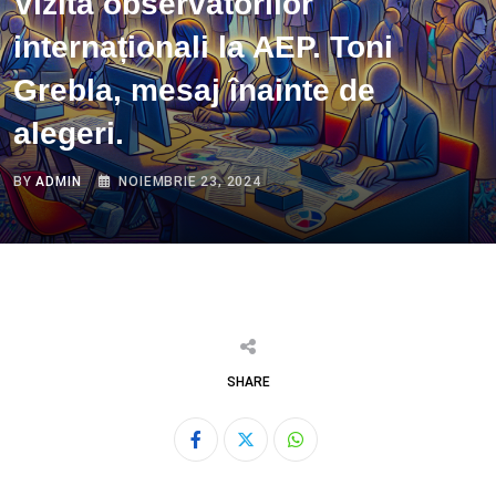
Vizita observatorilor
internaționali la AEP. Toni
Grebla, mesaj înainte de
alegeri.
BY
ADMIN
NOIEMBRIE 23, 2024
SHARE
Whatsapp