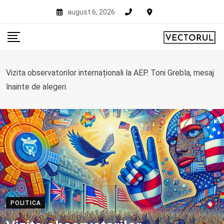
Skip
august 6, 2026
to
content
Vizita observatorilor internaționali la AEP. Toni Grebla, mesaj
înainte de alegeri.
POLITICA