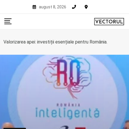
Skip
august 8, 2026
to
content
Valorizarea apei: investiții esențiale pentru România.