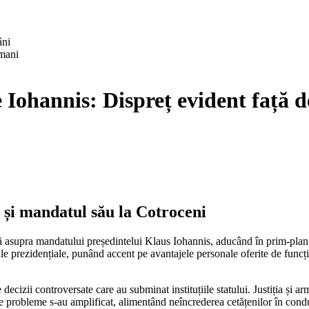
âni
pe Iohannis: Dispreț evident față 
 și mandatul său la Cotroceni
sivă asupra mandatului președintelui Klaus Iohannis, aducând în prim-plan
ale prezidențiale, punând accent pe avantajele personale oferite de funcție
decizii controversate care au subminat instituțiile statului. Justiția și ar
ste probleme s-au amplificat, alimentând neîncrederea cetățenilor în condu