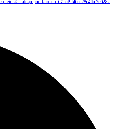
hiar-dispretul-fata-de-poporul-roman_67acd9f40ec28c4fbe7c6282