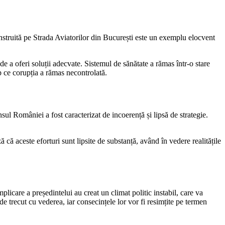
nstruită pe Strada Aviatorilor din București este un exemplu elocvent
 a oferi soluții adecvate. Sistemul de sănătate a rămas într-o stare
p ce corupția a rămas necontrolată.
sul României a fost caracterizat de incoerență și lipsă de strategie.
 că aceste eforturi sunt lipsite de substanță, având în vedere realitățile
icare a președintelui au creat un climat politic instabil, care va
 de trecut cu vederea, iar consecințele lor vor fi resimțite pe termen