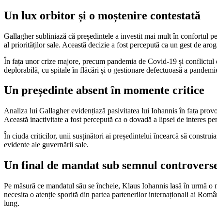
Un lux orbitor și o moștenire contestată
Gallagher subliniază că președintele a investit mai mult în confortul 
al priorităților sale. Această decizie a fost percepută ca un gest de aro
În fața unor crize majore, precum pandemia de Covid-19 și conflictul d
deplorabilă, cu spitale în flăcări și o gestionare defectuoasă a pandem
Un președinte absent în momente critice
Analiza lui Gallagher evidențiază pasivitatea lui Iohannis în fața provo
Această inactivitate a fost percepută ca o dovadă a lipsei de interes pen
În ciuda criticilor, unii susținători ai președintelui încearcă să constr
evidente ale guvernării sale.
Un final de mandat sub semnul controvers
Pe măsură ce mandatul său se încheie, Klaus Iohannis lasă în urmă o moș
necesita o atenție sporită din partea partenerilor internaționali ai Român
lung.