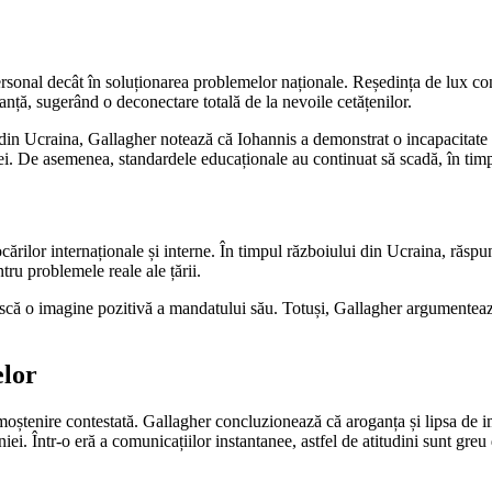
personal decât în soluționarea problemelor naționale. Reședința de lux co
ganță, sugerând o deconectare totală de la nevoile cetățenilor.
in Ucraina, Gallagher notează că Iohannis a demonstrat o incapacitate de
iei. De asemenea, standardele educaționale au continuat să scadă, în tim
cărilor internaționale și interne. În timpul războiului din Ucraina, răspun
tru problemele reale ale țării.
uiască o imagine pozitivă a mandatului său. Totuși, Gallagher argumentează
elor
tenire contestată. Gallagher concluzionează că aroganța și lipsa de impl
iei. Într-o eră a comunicațiilor instantanee, astfel de atitudini sunt greu