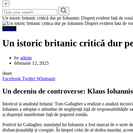
×
Un istoric britanic critică dur pe Iohannis: Dispreț evident față de rom
Politica
Un istoric britanic critică dur 
by
admin
februarie 12, 2025
share
Facebook
Twitter
Whatsapp
Un deceniu de controverse: Klaus Iohannis
Istoricul și analistul britanic Tom Gallagher a realizat o analiză inci
Iohannis a adoptat o atitudine de neglijență față de responsabilitățile s
și disprețul manifestate față de poporul român.
Potrivit lui Gallagher, mandatul lui Iohannis a fost marcat de o serie de 
disfuncționalități și corupție. În timpul celui de-al doilea mandat, ace