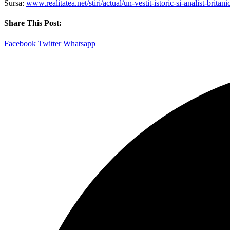
Sursa:
www.realitatea.net/stiri/actual/un-vestit-istoric-si-analist-b
Share This Post:
Facebook
Twitter
Whatsapp