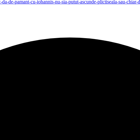
ritanic-da-de-pamant-cu-iohannis-nu-sia-putut-ascunde-plictiseala-sau-c