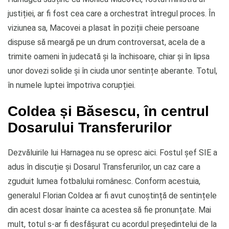
justiției, ar fi fost cea care a orchestrat întregul proces. În
viziunea sa, Macovei a plasat în poziții cheie persoane
dispuse să meargă pe un drum controversat, acela de a
trimite oameni în judecată și la închisoare, chiar și în lipsa
unor dovezi solide și în ciuda unor sentințe aberante. Totul,
în numele luptei împotriva corupției.
Coldea și Băsescu, în centrul
Dosarului Transferurilor
Dezvăluirile lui Harnagea nu se opresc aici. Fostul șef SIE a
adus în discuție și Dosarul Transferurilor, un caz care a
zguduit lumea fotbalului românesc. Conform acestuia,
generalul Florian Coldea ar fi avut cunoștință de sentințele
din acest dosar înainte ca acestea să fie pronunțate. Mai
mult, totul s-ar fi desfășurat cu acordul președintelui de la