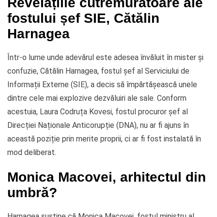
Revelațiile cutremurătoare ale
fostului șef SIE, Cătălin
Harnagea
Într-o lume unde adevărul este adesea învăluit în mister și
confuzie, Cătălin Harnagea, fostul șef al Serviciului de
Informații Externe (SIE), a decis să împărtășească unele
dintre cele mai explozive dezvăluiri ale sale. Conform
acestuia, Laura Codruța Kovesi, fostul procuror șef al
Direcției Naționale Anticorupție (DNA), nu ar fi ajuns în
această poziție prin merite proprii, ci ar fi fost instalată în
mod deliberat.
Monica Macovei, arhitectul din
umbră?
Harnagea susține că Monica Macovei, fostul ministru al