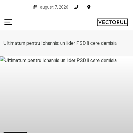
Skip
august 7, 2026
to
content
Ultimatum pentru Iohannis: un lider PSD îi cere demisia.