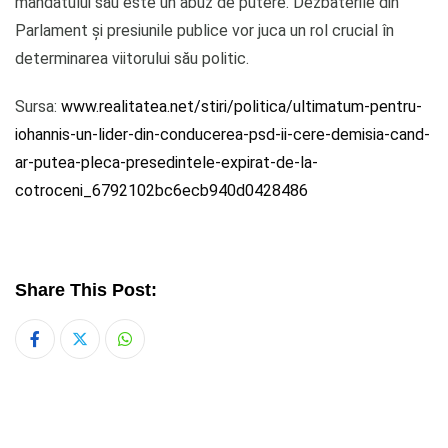
mandatului său este un abuz de putere. Dezbaterile din
Parlament și presiunile publice vor juca un rol crucial în
determinarea viitorului său politic.
Sursa:
www.realitatea.net/stiri/politica/ultimatum-pentru-
iohannis-un-lider-din-conducerea-psd-ii-cere-demisia-cand-
ar-putea-pleca-presedintele-expirat-de-la-
cotroceni_6792102bc6ecb940d0428486
Share This Post:
Whatsapp