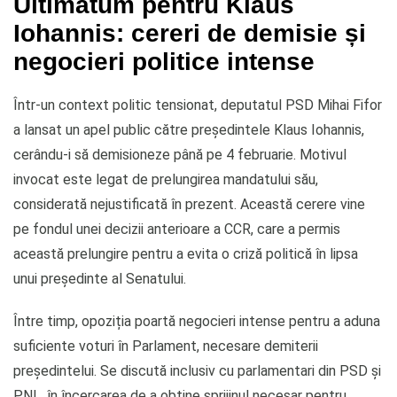
Ultimatum pentru Klaus
Iohannis: cereri de demisie și
negocieri politice intense
Într-un context politic tensionat, deputatul PSD Mihai Fifor
a lansat un apel public către președintele Klaus Iohannis,
cerându-i să demisioneze până pe 4 februarie. Motivul
invocat este legat de prelungirea mandatului său,
considerată nejustificată în prezent. Această cerere vine
pe fondul unei decizii anterioare a CCR, care a permis
această prelungire pentru a evita o criză politică în lipsa
unui președinte al Senatului.
Între timp, opoziția poartă negocieri intense pentru a aduna
suficiente voturi în Parlament, necesare demiterii
președintelui. Se discută inclusiv cu parlamentari din PSD și
PNL, în încercarea de a obține sprijinul necesar pentru