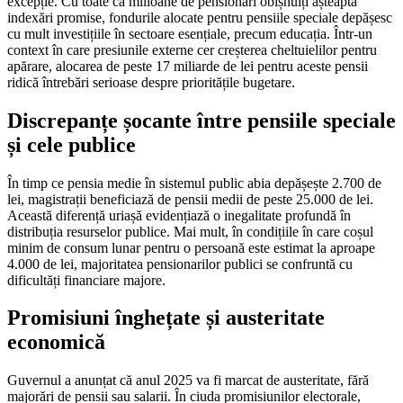
excepție. Cu toate că milioane de pensionari obișnuiți așteaptă
indexări promise, fondurile alocate pentru pensiile speciale depășesc
cu mult investițiile în sectoare esențiale, precum educația. Într-un
context în care presiunile externe cer creșterea cheltuielilor pentru
apărare, alocarea de peste 17 miliarde de lei pentru aceste pensii
ridică întrebări serioase despre prioritățile bugetare.
Discrepanțe șocante între pensiile speciale
și cele publice
În timp ce pensia medie în sistemul public abia depășește 2.700 de
lei, magistrații beneficiază de pensii medii de peste 25.000 de lei.
Această diferență uriașă evidențiază o inegalitate profundă în
distribuția resurselor publice. Mai mult, în condițiile în care coșul
minim de consum lunar pentru o persoană este estimat la aproape
4.000 de lei, majoritatea pensionarilor publici se confruntă cu
dificultăți financiare majore.
Promisiuni înghețate și austeritate
economică
Guvernul a anunțat că anul 2025 va fi marcat de austeritate, fără
majorări de pensii sau salarii. În ciuda promisiunilor electorale,