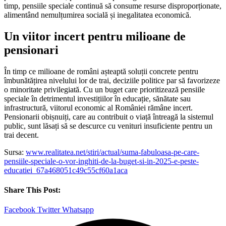
timp, pensiile speciale continuă să consume resurse disproporționate,
alimentând nemulțumirea socială și inegalitatea economică.
Un viitor incert pentru milioane de
pensionari
În timp ce milioane de români așteaptă soluții concrete pentru
îmbunătățirea nivelului lor de trai, deciziile politice par să favorizeze
o minoritate privilegiată. Cu un buget care prioritizează pensiile
speciale în detrimentul investițiilor în educație, sănătate sau
infrastructură, viitorul economic al României rămâne incert.
Pensionarii obișnuiți, care au contribuit o viață întreagă la sistemul
public, sunt lăsați să se descurce cu venituri insuficiente pentru un
trai decent.
Sursa:
www.realitatea.net/stiri/actual/suma-fabuloasa-pe-care-
pensiile-speciale-o-vor-inghiti-de-la-buget-si-in-2025-e-peste-
educatiei_67a468051c49c55cf60a1aca
Share This Post:
Facebook
Twitter
Whatsapp