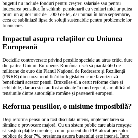
bugetul nu include fonduri pentru creșteri salariale sau pentru
indexarea pensiilor. În schimb, pensionarii cu venituri mici ar putea
primi un ajutor unic de 1.000 de lei, dar numai în luna septembrie,
ceea ce subliniază lipsa de soluții sustenabile pentru problemele lor
financiare.
Impactul asupra relațiilor cu Uniunea
Europeană
Deciziile controversate privind pensiile speciale au atras critici dure
din partea Uniunii Europene. România riscă să piardă 660 de
milioane de euro din Planul Național de Redresare și Reziliență
(PNRR) din cauza modificărilor legislative care favorizează
beneficiarii acestor pensii. Bruxelles-ul a cerut reforme clare și
echitabile, dar acestea au fost amânate în mod repetat, amplificând
tensiunile dintre autoritățile române și partenerii europeni.
Reforma pensiilor, o misiune imposibilă?
Deși reforma pensiilor a fost discutată intens, implementarea sa
rămâne o provocare majoră. Cu un sistem public care abia reușește
să susțină plățile curente și cu un procent din PIB alocat pensiilor
publice de doar 7%, presiunea asupra bugetului este imensă. Între