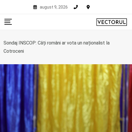
Skip
august 9, 2026
to
content
Sondaj INSCOP: Câți români ar vota un naționalist la
Cotroceni