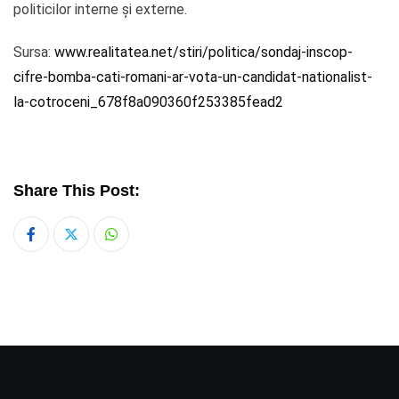
politicilor interne și externe.
Sursa:
www.realitatea.net/stiri/politica/sondaj-inscop-
cifre-bomba-cati-romani-ar-vota-un-candidat-nationalist-
la-cotroceni_678f8a090360f253385fead2
Share This Post:
Whatsapp