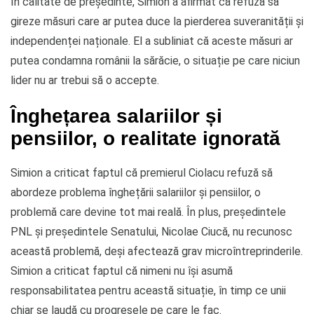
În calitate de președinte, Simion a afirmat că refuză să
gireze măsuri care ar putea duce la pierderea suveranității și
independenței naționale. El a subliniat că aceste măsuri ar
putea condamna românii la sărăcie, o situație pe care niciun
lider nu ar trebui să o accepte.
Înghețarea salariilor și
pensiilor, o realitate ignorată
Simion a criticat faptul că premierul Ciolacu refuză să
abordeze problema înghețării salariilor și pensiilor, o
problemă care devine tot mai reală. În plus, președintele
PNL și președintele Senatului, Nicolae Ciucă, nu recunosc
această problemă, deși afectează grav microîntreprinderile.
Simion a criticat faptul că nimeni nu își asumă
responsabilitatea pentru această situație, în timp ce unii
chiar se laudă cu progresele pe care le fac.