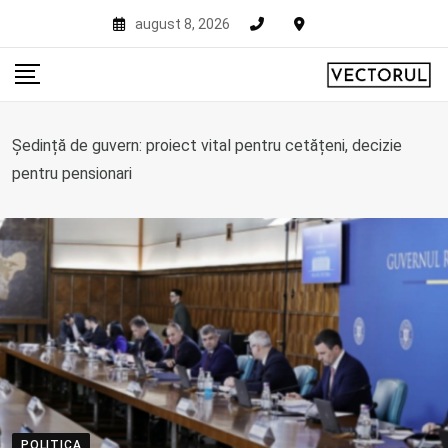
Skip
august 8, 2026
to
content
Ședință de guvern: proiect vital pentru cetățeni, decizie
pentru pensionari
POLITICA