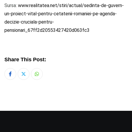
Sursa:
www.realitatea.net/stiri/actual/sedinta-de-guvern-
un-proiect-vital-pentru-cetatenii-romaniei-pe-agenda-
decizie-cruciala-pentru-
pensionari_67ff2d20553427420d063fc3
Share This Post:
Whatsapp