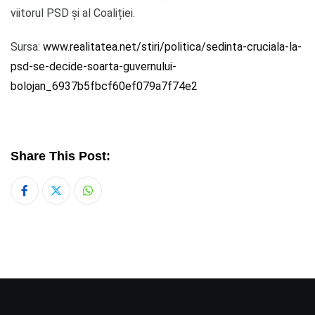
viitorul PSD și al Coaliției.
Sursa:
www.realitatea.net/stiri/politica/sedinta-cruciala-la-
psd-se-decide-soarta-guvernului-
bolojan_6937b5fbcf60ef079a7f74e2
Share This Post:
Whatsapp