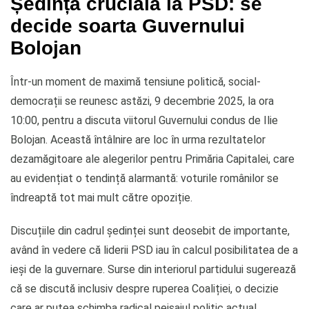
Ședință crucială la PSD: se
decide soarta Guvernului
Bolojan
Într-un moment de maximă tensiune politică, social-
democrații se reunesc astăzi, 9 decembrie 2025, la ora
10:00, pentru a discuta viitorul Guvernului condus de Ilie
Bolojan. Această întâlnire are loc în urma rezultatelor
dezamăgitoare ale alegerilor pentru Primăria Capitalei, care
au evidențiat o tendință alarmantă: voturile românilor se
îndreaptă tot mai mult către opoziție.
Discuțiile din cadrul ședinței sunt deosebit de importante,
având în vedere că liderii PSD iau în calcul posibilitatea de a
ieși de la guvernare. Surse din interiorul partidului sugerează
că se discută inclusiv despre ruperea Coaliției, o decizie
care ar putea schimba radical peisajul politic actual.