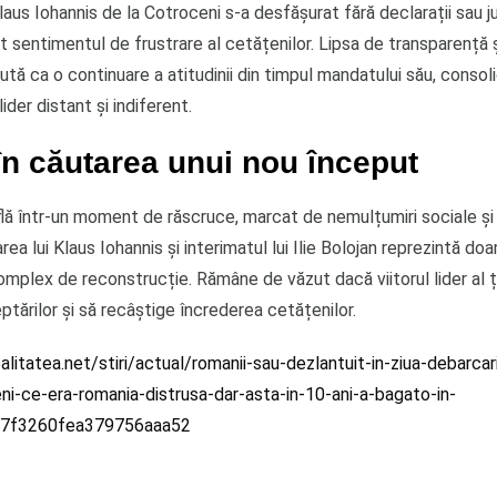
laus Iohannis de la Cotroceni s-a desfășurat fără declarații sau ju
t sentimentul de frustrare al cetățenilor. Lipsa de transparență
tă ca o continuare a atitudinii din timpul mandatului său, consol
ider distant și indiferent.
în căutarea unui nou început
lă într-un moment de răscruce, marcat de nemulțumiri sociale și 
area lui Klaus Iohannis și interimatul lui Ilie Bolojan reprezintă do
mplex de reconstrucție. Rămâne de văzut dacă viitorul lider al ță
tărilor și să recâștige încrederea cetățenilor.
litatea.net/stiri/actual/romanii-sau-dezlantuit-in-ziua-debarcarii
ni-ce-era-romania-distrusa-dar-asta-in-10-ani-a-bagato-in-
7f3260fea379756aaa52