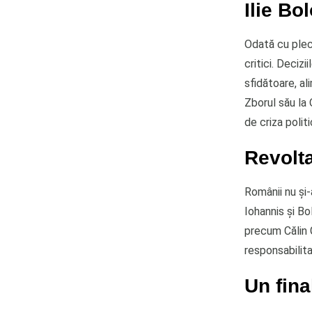
Ilie Bo
Odată cu pleca
critici. Deciz
sfidătoare, al
Zborul său la 
de criza polit
Revolta
Românii nu și-
Iohannis și B
precum Călin G
responsabilita
Un fina