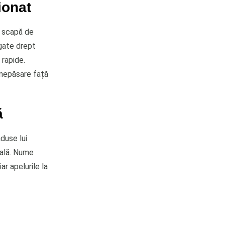
ionat
nu scapă de
ogate drept
 rapide.
 nepăsare față
ă
duse lui
cală. Nume
r apelurile la