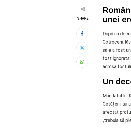
România
unei er
SHARE
După un decen
Cotroceni, lăs
sale a fost un
fost ignorată.
Whatsapp
adresa fostulu
Un dec
Mandatul lui 
Cetățenii au a
afectat profu
„trebuia să pl