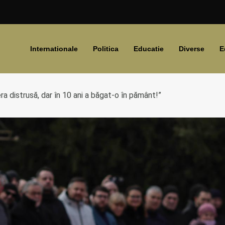
Internationale
Politica
Educatie
Diverse
E
ra distrusă, dar în 10 ani a băgat-o în pământ!”