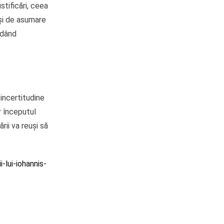
stificări, ceea
 și de asumare
idând
incertitudine
ar începutul
rii va reuși să
-lui-iohannis-