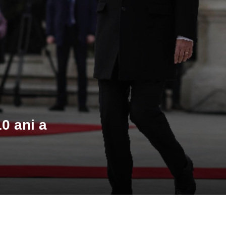
i
0 ani a