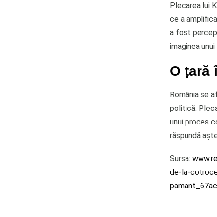
Plecarea lui K
ce a amplifica
a fost percepu
imaginea unui l
O țară 
România se af
politică. Plec
unui proces co
răspundă aștep
Sursa:
www.rea
de-la-cotroce
pamant_67ac