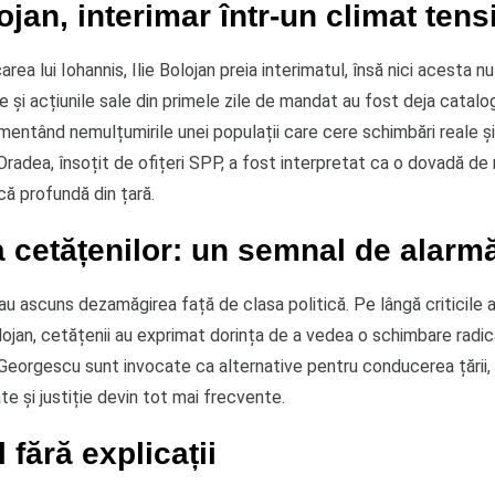
lojan, interimar într-un climat tens
rea lui Iohannis, Ilie Bolojan preia interimatul, însă nici acesta 
iile și acțiunile sale din primele zile de mandat au fost deja catal
imentând nemulțumirile unei populații care cere schimbări reale și
Oradea, însoțit de ofițeri SPP, a fost interpretat ca o dovadă de
ică profundă din țară.
 cetățenilor: un semnal de alarm
au ascuns dezamăgirea față de clasa politică. Pe lângă criticile a
olojan, cetățenii au exprimat dorința de a vedea o schimbare radi
eorgescu sunt invocate ca alternative pentru conducerea țării, ia
te și justiție devin tot mai frecvente.
l fără explicații