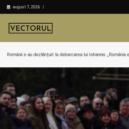
Skip
august 7, 2026
to
content
Românii s-au dezlănțuit la debarcarea lui Iohannis: „România e