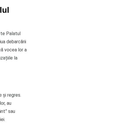
lul
te Palatul
iua debarcării
că vocea lor a
zațiile la
 și regres.
or, au
ânt” sau
ei.