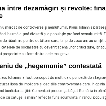
 între dezamăgiri și revolte: fina
e
iu marcat de controverse și nemulțumiri, Klaus Iohannis părăseș
ând în urmă o țară divizată și o populație profund nemulțumită. Z
a de răbufnire pentru cetățenii care, timp de zece ani, au simțit 
 Rețelele de socializare au devenit scena unor critici dure, iar acu
i președinte au fost dintre cele mai grave.
eniu de „hegemonie” contestată
Klaus Iohannis a fost perceput de mulți ca o perioadă de stagnare
cuzat lipsa de implicare și deciziile controversate care, în opinia l
nd bunăstarea țării. Comentarii precum „a băgat România în păm
ece cu cătușe la mâini” reflectă furia acumulată în rândul populați