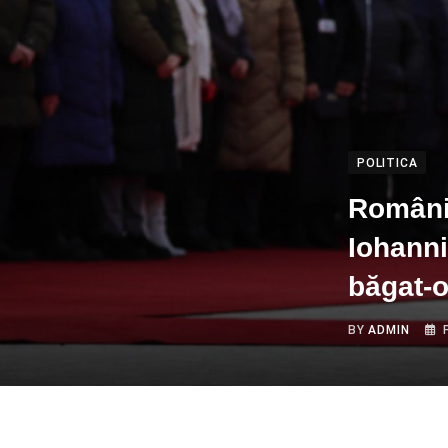
POLITICA
Românii
Iohanni
băgat-o
BY
ADMIN