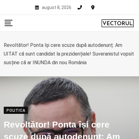
Skip
august 8, 2026
to
content
Revoltător! Ponta își cere scuze după autodenunț: Am
UITAT că sunt candidat la prezidențiale! Suveranistul vopsit
susține că ar INUNDA din nou România
POLITICA
Revoltător! Ponta își cere
scuze după autodenunț: Am