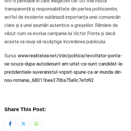
Într-o perioadă în care alegătorii cer tot mai multă
transparență și responsabilitate din partea politicienilor,
astfel de incidente subliniază importanța unei comunicări
clare și a unei asumări autentice a greșelilor. Rămâne de
văzut cum va evolua campania lui Victor Ponta și dacă
acesta va reuși să recâștige încrederea publicului.
Sursa:
www.realitatea.net/stiri/politica/revoltator-ponta-
se-scuza-dupa-autodenunt-am-uitat-ca-sunt-candidat-la-
prezidentiale-suveranistul-vopsit-spune-ca-ar-inunda-din-
nou-romania_68011bee370ba75a9c7efd92
Share This Post:
Whatsapp