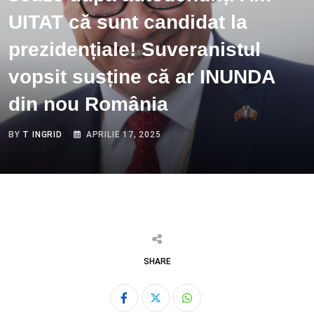
UITAT că sunt candidat la
prezidențiale! Suveranistul
vopsit susține că ar INUNDA
din nou România
BY
T INGRID
APRILIE 17, 2025
SHARE
Whatsapp