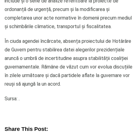
include și o serie de analize referitoare la proiecte de
ordonanță de urgență, precum și la modificarea și
completarea unor acte normative în domenii precum mediul
și schimbările climatice, transportul și fiscalitatea.
În ciuda agendei încărcate, absența proiectului de Hotârâre
de Guvern pentru stabilirea datei alegerilor prezidențiale
aruncă o umbră de incertitudine asupra stabilității coaliției
guvernamentale. Rămâne de văzut cum vor evolua discuțiile
în zilele următoare și dacă partidele aflate la guvernare vor
reuși să ajungă la un acord.
Sursa:
.
Share This Post: