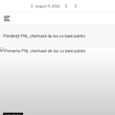
Skip
august 9, 2026
to
content
Primăriță PNL, cheltuieli de lux cu banii publici