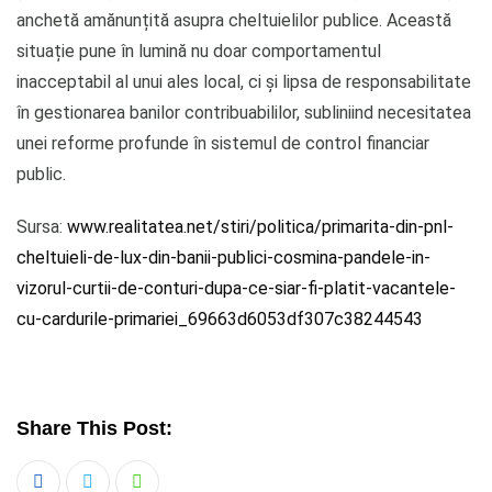
anchetă amănunțită asupra cheltuielilor publice. Această
situație pune în lumină nu doar comportamentul
inacceptabil al unui ales local, ci și lipsa de responsabilitate
în gestionarea banilor contribuabililor, subliniind necesitatea
unei reforme profunde în sistemul de control financiar
public.
Sursa:
www.realitatea.net/stiri/politica/primarita-din-pnl-
cheltuieli-de-lux-din-banii-publici-cosmina-pandele-in-
vizorul-curtii-de-conturi-dupa-ce-siar-fi-platit-vacantele-
cu-cardurile-primariei_69663d6053df307c38244543
Share This Post: