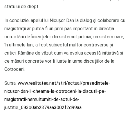
statului de drept.
În concluzie, apelul lui Nicușor Dan la dialog și colaborare cu
magistrații ar putea fi un prim pas important în direcția
corectării deficiențelor din sistemul judiciar, un sistem care,
în ultimele luni, a fost subiectul multor controverse și
critici. Rămâne de văzut cum va evolua această inițiativă și
ce măsuri concrete vor fi luate în urma discuțiilor de la
Cotroceni.
Sursa:
www.realitatea.net/stiri/actual/presedintele-
nicusor-dan-ii-cheama-la-cotroceni-la-discutii-pe-
magistratii-nemultumiti-de-actul-de-
justitie_693b0ab2379aa3002f2d99aa