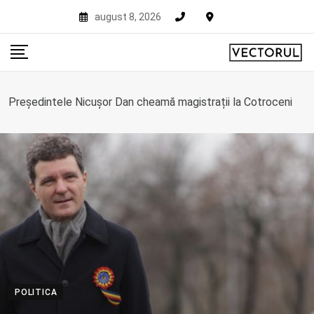
Skip
august 8, 2026
to
content
Președintele Nicușor Dan cheamă magistrații la Cotroceni
POLITICA