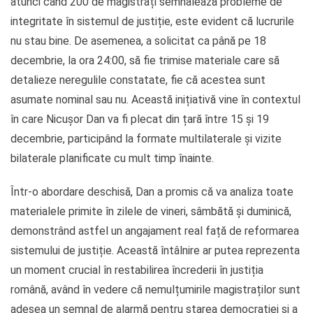
atunci când 200 de magistrați semnalează probleme de
integritate în sistemul de justiție, este evident că lucrurile
nu stau bine. De asemenea, a solicitat ca până pe 18
decembrie, la ora 24:00, să fie trimise materiale care să
detalieze neregulile constatate, fie că acestea sunt
asumate nominal sau nu. Această inițiativă vine în contextul
în care Nicușor Dan va fi plecat din țară între 15 și 19
decembrie, participând la formate multilaterale și vizite
bilaterale planificate cu mult timp înainte.
Într-o abordare deschisă, Dan a promis că va analiza toate
materialele primite în zilele de vineri, sâmbătă și duminică,
demonstrând astfel un angajament real față de reformarea
sistemului de justiție. Această întâlnire ar putea reprezenta
un moment crucial în restabilirea încrederii în justiția
română, având în vedere că nemulțumirile magistraților sunt
adesea un semnal de alarmă pentru starea democrației și a