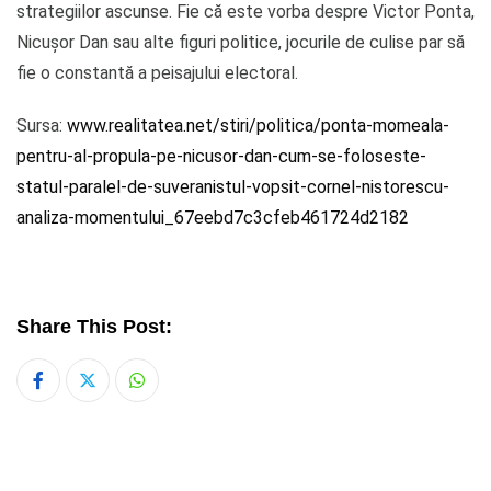
strategiilor ascunse. Fie că este vorba despre Victor Ponta,
Nicușor Dan sau alte figuri politice, jocurile de culise par să
fie o constantă a peisajului electoral.
Sursa:
www.realitatea.net/stiri/politica/ponta-momeala-
pentru-al-propula-pe-nicusor-dan-cum-se-foloseste-
statul-paralel-de-suveranistul-vopsit-cornel-nistorescu-
analiza-momentului_67eebd7c3cfeb461724d2182
Share This Post:
Whatsapp