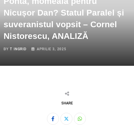
Ponta, momeală pentru
Nicușor Dan? Statul Paralel și
suveranistul vopsit – Cornel
Nistorescu, ANALIZĂ
BY
T INGRID
APRILIE 3, 2025
SHARE
Whatsapp