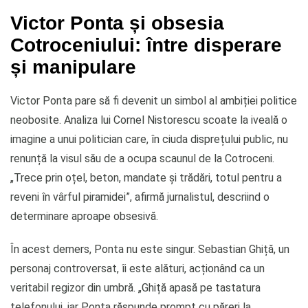
Victor Ponta și obsesia
Cotroceniului: între disperare
și manipulare
Victor Ponta pare să fi devenit un simbol al ambiției politice
neobosite. Analiza lui Cornel Nistorescu scoate la iveală o
imagine a unui politician care, în ciuda disprețului public, nu
renunță la visul său de a ocupa scaunul de la Cotroceni.
„Trece prin oțel, beton, mandate și trădări, totul pentru a
reveni în vârful piramidei”, afirmă jurnalistul, descriind o
determinare aproape obsesivă.
În acest demers, Ponta nu este singur. Sebastian Ghiță, un
personaj controversat, îi este alături, acționând ca un
veritabil regizor din umbră. „Ghiță apasă pe tastatura
telefonului, iar Ponta răspunde prompt cu păreri la