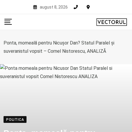
Skip
august 8, 2026
to
content
Ponta, momeală pentru Nicușor Dan? Statul Paralel și
suveranistul vopsit – Cornel Nistorescu, ANALIZĂ
POLITICA