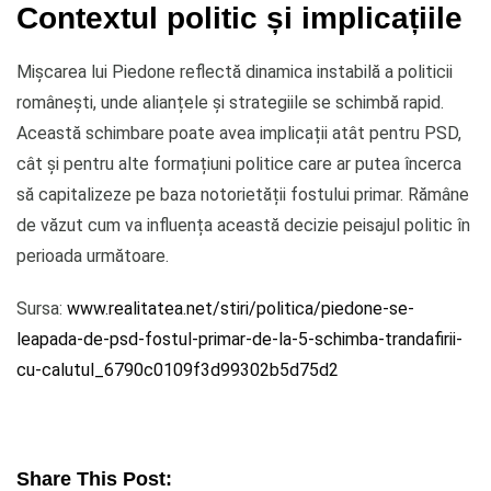
Contextul politic și implicațiile
Mișcarea lui Piedone reflectă dinamica instabilă a politicii
românești, unde alianțele și strategiile se schimbă rapid.
Această schimbare poate avea implicații atât pentru PSD,
cât și pentru alte formațiuni politice care ar putea încerca
să capitalizeze pe baza notorietății fostului primar. Rămâne
de văzut cum va influența această decizie peisajul politic în
perioada următoare.
Sursa:
www.realitatea.net/stiri/politica/piedone-se-
leapada-de-psd-fostul-primar-de-la-5-schimba-trandafirii-
cu-calutul_6790c0109f3d99302b5d75d2
Share This Post: