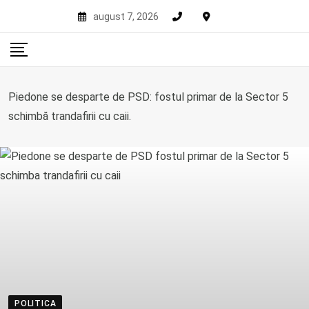
Skip
august 7, 2026
to
content
Piedone se desparte de PSD: fostul primar de la Sector 5
schimbă trandafirii cu caii.
POLITICA