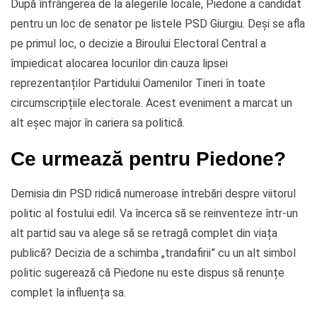
După înfrângerea de la alegerile locale, Piedone a candidat
pentru un loc de senator pe listele PSD Giurgiu. Deși se afla
pe primul loc, o decizie a Biroului Electoral Central a
împiedicat alocarea locurilor din cauza lipsei
reprezentanților Partidului Oamenilor Tineri în toate
circumscripțiile electorale. Acest eveniment a marcat un
alt eșec major în cariera sa politică.
Ce urmează pentru Piedone?
Demisia din PSD ridică numeroase întrebări despre viitorul
politic al fostului edil. Va încerca să se reinventeze într-un
alt partid sau va alege să se retragă complet din viața
publică? Decizia de a schimba „trandafirii” cu un alt simbol
politic sugerează că Piedone nu este dispus să renunțe
complet la influența sa.