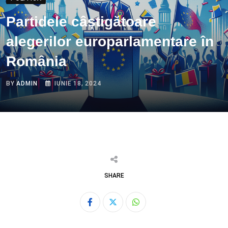
Partidele câștigătoare
alegerilor europarlamentare în
România
BY
ADMIN
IUNIE 18, 2024
SHARE
Whatsapp