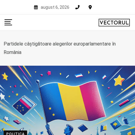
Skip
august 6, 2026
to
content
Partidele câștigătoare alegerilor europarlamentare în
România
POLITICA