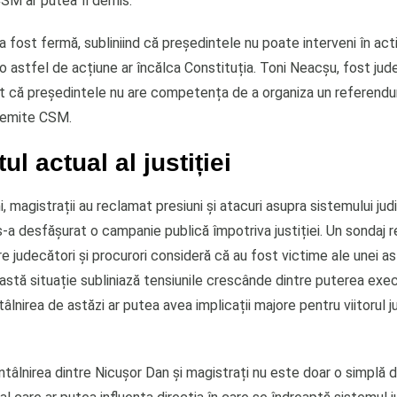
CSM ar putea fi demis.
 fost fermă, subliniind că președintele nu poate interveni în act
ă o astfel de acțiune ar încălca Constituția. Toni Neacșu, fost jud
t că președintele nu are competența de a organiza un referendum 
demite CSM.
ul actual al justiției
i, magistrații au reclamat presiuni și atacuri asupra sistemului judi
-a desfășurat o campanie publică împotriva justiției. Un sondaj 
e judecători și procurori consideră că au fost victime ale unei a
astă situație subliniază tensiunile crescânde dintre puterea exec
întâlnirea de astăzi ar putea avea implicații majore pentru viitorul ju
întâlnirea dintre Nicușor Dan și magistrați nu este doar o simplă di