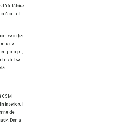
stă întâlnire
sumă un rol
ie, va iniția
perior al
onat prompt,
 dreptul să
lă.
că CSM
n interiorul
semne de
gativ, Dan a