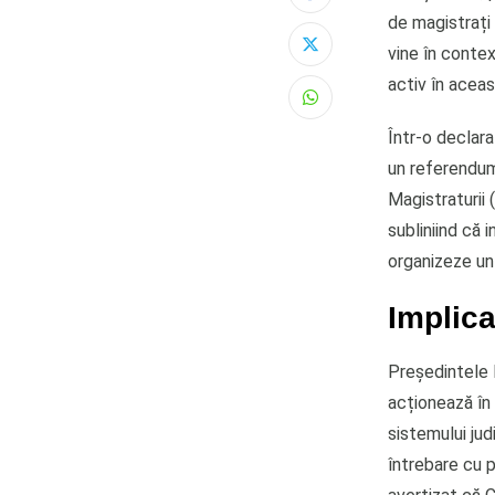
de magistrați 
vine în contex
activ în aceas
Whatsapp
Într-o declaraț
un referendum 
Magistraturii 
subliniind că 
organizeze un
Implica
Președintele 
acționează în 
sistemului ju
întrebare cu p