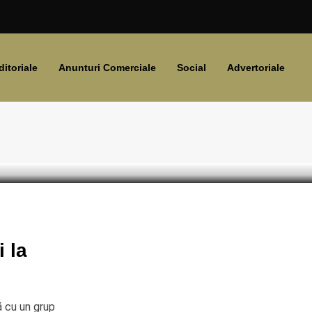
ditoriale
Anunturi Comerciale
Social
Advertoriale
trații
 la
ă cu un grup