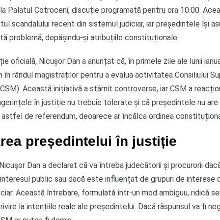
la Palatul Cotroceni, discuție programată pentru ora 10.00. Acea
tul scandalului recent din sistemul judiciar, iar președintele își a
tă problemă, depășindu-și atribuțiile constituționale.
ie oficială, Nicușor Dan a anunțat că, în primele zile ale lunii ianuar
în rândul magistraților pentru a evalua activitatea Consiliului Su
(CSM). Această inițiativă a stârnit controverse, iar CSM a reacți
ingerințele în justiție nu trebuie tolerate și că președintele nu are
 astfel de referendum, deoarece ar încălca ordinea constituționa
rea președintelui în justiție
Nicușor Dan a declarat că va întreba judecătorii și procurorii da
interesul public sau dacă este influențat de grupuri de interese di
diciar. Această întrebare, formulată într-un mod ambiguu, ridică 
rivire la intențiile reale ale președintelui. Dacă răspunsul va fi ne