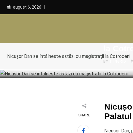
Skip
august 6, 2026
to
content
POLITICA
Nicușor
la Cotr
Nicușor Dan se întâlnește astăzi cu magistrații la Cotroceni
BY
T INGRID
Nicușor
Palatul
SHARE
Nicușor Dan, 