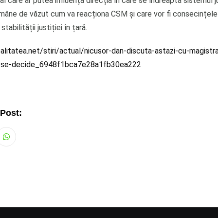
 care ar putea influența direcția în care se îndreaptă sistemul j
âne de văzut cum va reacționa CSM și care vor fi consecințele
tabilității justiției în țară.
litatea.net/stiri/actual/nicusor-dan-discuta-astazi-cu-magistrat
e-se-decide_6948f1bca7e28a1fb30ea222
 Post:
Whatsapp