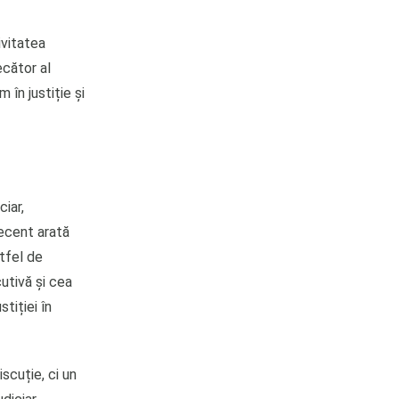
ivitatea
ecător al
în justiție și
ciar,
recent arată
stfel de
utivă și cea
stiției în
scuție, ci un