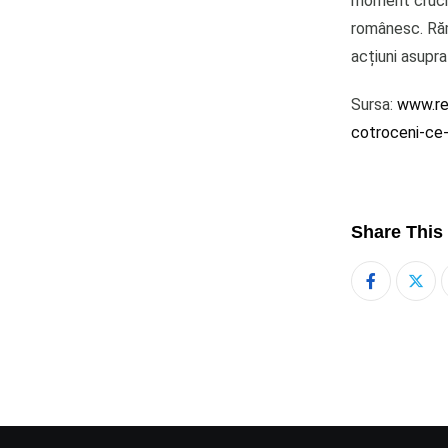
moment crucial
românesc. Răm
acțiuni asupra s
Sursa:
www.rea
cotroceni-c
Share This