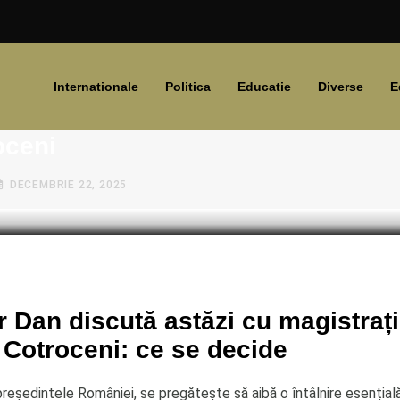
Internationale
Politica
Educatie
Diverse
E
 Dan se întâlnește astăzi cu magis
oceni
DECEMBRIE 22, 2025
 Dan discută astăzi cu magistrații
 Cotroceni: ce se decide
președintele României, se pregătește să aibă o întâlnire esențial