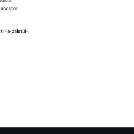
udiciar
 acestor
ii-la-palatul-