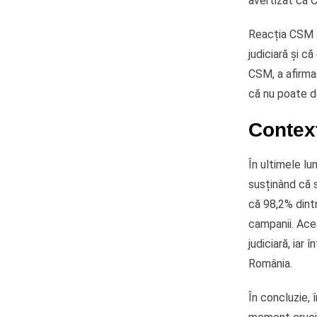
avertizat că 
Reacția CSM a
judiciară și c
CSM, a afirma
că nu poate 
Context
În ultimele lun
susținând că s
că 98,2% dintr
campanii. Ace
judiciară, iar 
România.
În concluzie, 