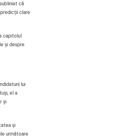
subliniat că
predicții clare
a capitolul
le și despre
idaturii lui
uși, el a
r și
tatea și
iile următoare