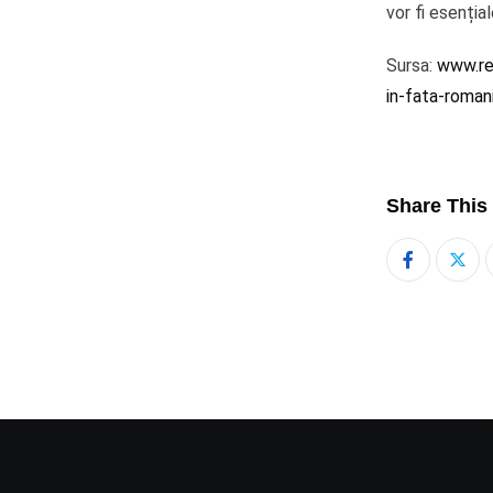
vor fi esențial
Sursa:
www.rea
in-fata-roma
Share This