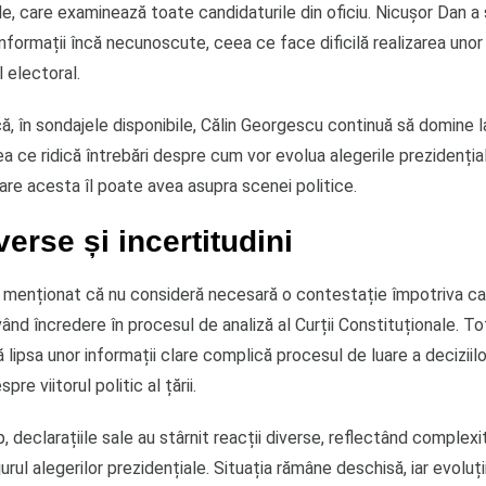
e, care examinează toate candidaturile din oficiu. Nicuşor Dan a 
nformații încă necunoscute, ceea ce face dificilă realizarea unor 
l electoral.
ă, în sondajele disponibile, Călin Georgescu continuă să domine l
a ce ridică întrebări despre cum vor evolua alegerile prezidenția
are acesta îl poate avea asupra scenei politice.
erse și incertitudini
 menționat că nu consideră necesară o contestație împotriva cand
nd încredere în procesul de analiză al Curții Constituționale. Tot
lipsa unor informații clare complică procesul de luare a deciziilo
pre viitorul politic al țării.
p, declarațiile sale au stârnit reacții diverse, reflectând complexi
 jurul alegerilor prezidențiale. Situația rămâne deschisă, iar evoluț