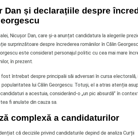
 Dan și declarațiile despre încre
Georgescu
alei, Nicuşor Dan, care și-a anunțat candidatura la alegerile prezi
ație surprinzătoare despre încrederea românilor în Călin George
eorgescu este considerat personajul politic cu cea mai mare încr
ilor, în prezent.
fost întrebat despre principalii săi adversari în cursa electorală, 
t popularitatea lui Călin Georgescu. Totuși, el a atras atenția asu
candidaturi a acestuia, considerând-o „un pic absurdă” în context
utea fi anulate din cauza sa.
ză complexă a candidaturilor
dențiat că deciziile privind candidaturile depind de analiza Curții