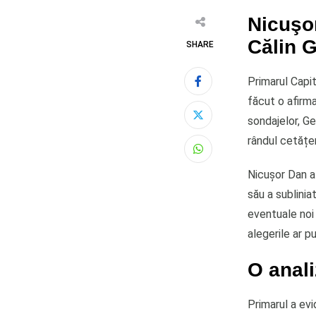
Nicuşor
Călin 
SHARE
Primarul Capit
făcut o afirm
sondajelor, G
rândul cetățen
Whatsapp
Nicuşor Dan a 
său a sublinia
eventuale noi 
alegerile ar p
O anali
Primarul a evi