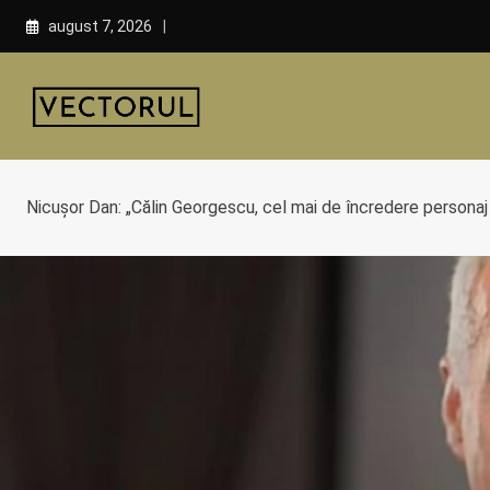
Skip
august 7, 2026
to
content
Nicușor Dan: „Călin Georgescu, cel mai de încredere personaj