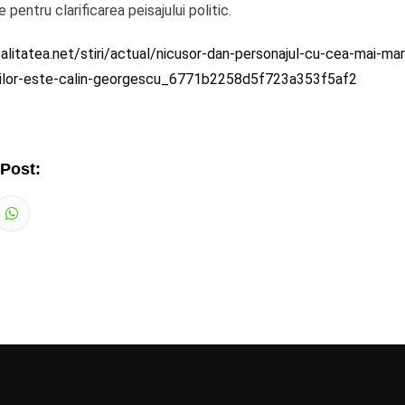
e pentru clarificarea peisajului politic.
litatea.net/stiri/actual/nicusor-dan-personajul-cu-cea-mai-ma
nilor-este-calin-georgescu_6771b2258d5f723a353f5af2
 Post:
Whatsapp