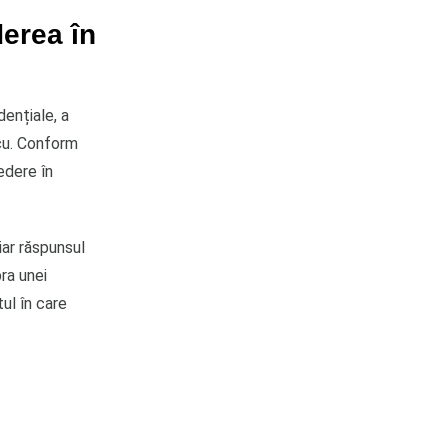
derea în
dențiale, a
scu. Conform
edere în
iar răspunsul
pra unei
ul în care