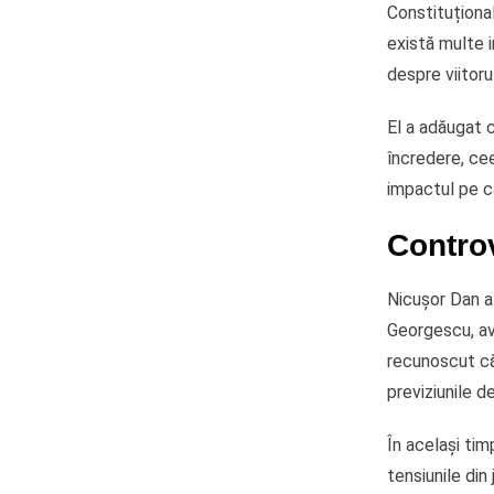
Constituțional
există multe i
despre viitoru
El a adăugat c
încredere, cee
impactul pe c
Controv
Nicuşor Dan a
Georgescu, avâ
recunoscut că 
previziunile des
În același tim
tensiunile din