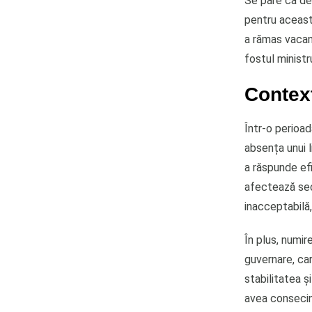
Se pare că de
pentru această
a rămas vacan
fostul ministr
Context
Într-o perioad
absența unui l
a răspunde efi
afectează secu
inacceptabilă,
În plus, numir
guvernare, ca
stabilitatea ș
avea consecin