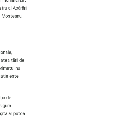
fi nominalizat
tru al Apărării
uț Moșteanu,
ionale,
tatea țării de
erimatul nu
uație este
iția de
sigura
eșită ar putea