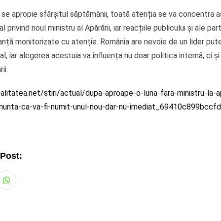
se apropie sfârșitul săptămânii, toată atenția se va concentra 
al privind noul ministru al Apărării, iar reacțiile publicului și ale par
ranță monitorizate cu atenție. România are nevoie de un lider put
, iar alegerea acestuia va influența nu doar politica internă, ci și 
ii.
litatea.net/stiri/actual/dupa-aproape-o-luna-fara-ministru-la-a
anunta-ca-va-fi-numit-unul-nou-dar-nu-imediat_69410c899bcc
 Post:
Whatsapp