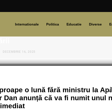
Internationale
Politica
Educatie
Diverse
E
r Dan anunță numirea unui nou mi
ării
DECEMBRIE 16, 2025
roape o lună fără ministru la Apă
 Dan anunță că va fi numit unul 
 imediat