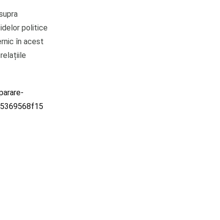
asupra
tidelor politice
ernic în acest
relațiile
parare-
fd5369568f15