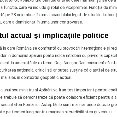
putatul USR Alexandru Dimitriu ar avea cele mai mari șanse de a 
 funcție, care va include și rolul de vicepremier. Funcția de minis
tă pe 28 noiembrie, în urma scandalului legat de studiile lui Ion
u, care a demisionat în urma unor controverse.
ul actual și implicațiile politice
ă în care România se confruntă cu provocări internaționale și reg
ider în domeniul apărării poate ridica întrebări cu privire la capaci
cient la amenințările externe. Deși Nicușor Dan consideră că int
ritatea națională, criticii săi ar putea susține că o astfel de sit
 mai ales în contextul geopolitic actual.
ea unui nou ministru al Apărării va fi un test important pentru coal
re trebuie să demonstreze că poate colabora eficient pentru a a
i securitatea României. Așteptările sunt mari, iar orice decizie gr
țe pe termen lung pentru imaginea și credibilitatea guvernului.