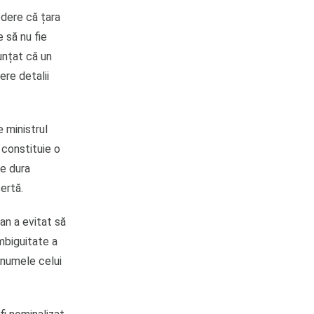
edere că țara
 să nu fie
unțat că un
ere detalii
e ministrul
 constituie o
te dura
ertă.
an a evitat să
ambiguitate a
s numele celui