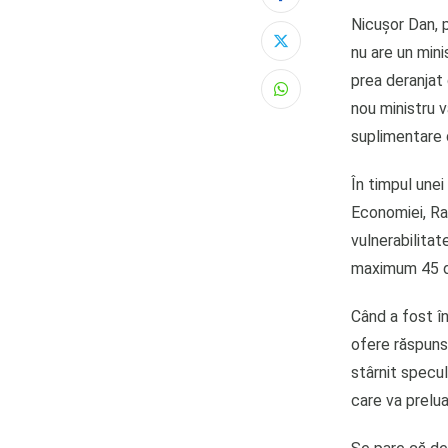
Nicușor Dan, p
nu are un mini
prea deranjat
Whatsapp
nou ministru v
suplimentare 
În timpul unei
Economiei, Rad
vulnerabilitat
maximum 45 de
Când a fost î
ofere răspunsu
stârnit specul
care va prelu