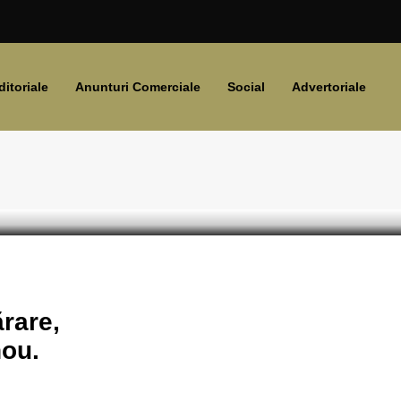
ditoriale
Anunturi Comerciale
Social
Advertoriale
nistru
rare,
nou.