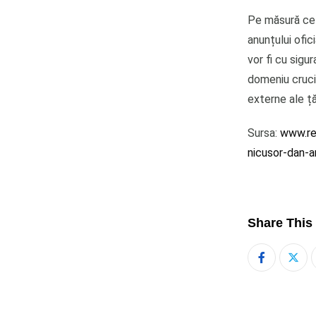
Pe măsură ce 
anunțului ofici
vor fi cu sigu
domeniu crucial
externe ale țăr
Sursa:
www.rea
nicusor-dan-
Share This