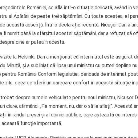
reședintele României, se află într-o situație delicată, având în v
stru al Apărării de peste trei săptămâni. Cu toate acestea, el pare
 de această absență. Într-o declarație recentă, Nicușor Dan a an
a fi numit până la sfârșitul acestei săptămâni, dar a refuzat să of
despre cine ar putea fi acesta.
 vizite la Helsinki, Dan a menționat că interimatul este asigurat d
u Miruță, și a subliniat că lipsa unui ministru cu puteri depline nu
e pentru România. Conform legislației, perioada de interimat poa
 zile, ceea ce oferă un oarecare confort în această situație inc
ntrebat despre numele vehiculate pentru noul ministru, Nicușor D
ri clare, afirmând: „Pe moment, nu, dar o să le aflați”. Această 
ații în rândul presei și al opiniei publice, care așteaptă cu intere
a această funcție importantă.