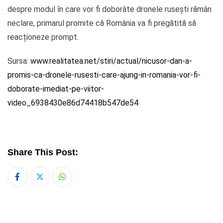
despre modul în care vor fi doborâte dronele rusești rămân
neclare, primarul promite că România va fi pregătită să
reacționeze prompt.
Sursa:
www.realitatea.net/stiri/actual/nicusor-dan-a-
promis-ca-dronele-rusesti-care-ajung-in-romania-vor-fi-
doborate-imediat-pe-viitor-
video_6938430e86d74418b547de54
Share This Post:
Whatsapp