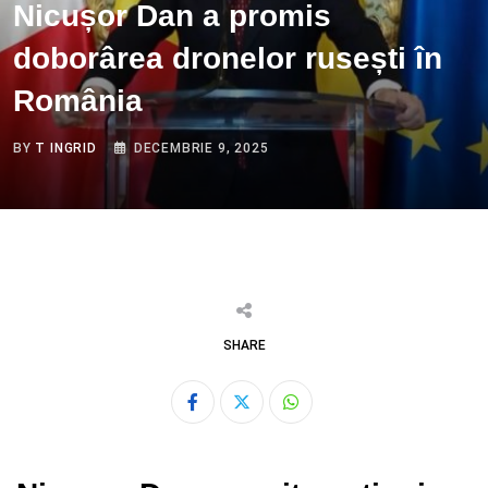
Nicușor Dan a promis
doborârea dronelor rusești în
România
BY
T INGRID
DECEMBRIE 9, 2025
SHARE
Whatsapp