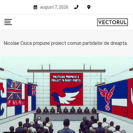
Skip
august 7, 2026
to
content
Nicolae Ciuca propune proiect comun partidelor de dreapta.