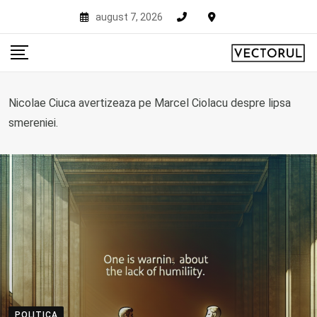
Skip
august 7, 2026
to
content
Nicolae Ciuca avertizeaza pe Marcel Ciolacu despre lipsa
smereniei.
POLITICA