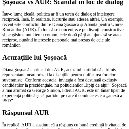
Șoșoacă vs AUR: Scandal în loc de dialog
Într-o lume ideală, politica ar fi un teren de dialog și înțelegere
reciprocă. Însă, în realitate, lucrurile stau adesea altfel. Un exemplu
recent este conflictul dintre Diana Șoșoacă și Alianța pentru Unirea
Românilor (AUR). În loc să se concentreze pe discuții constructive
și pe găsirea unui teren comun, cele două părți au ajuns să se atace
reciproc, punând interesele personale mai presus de cele ale
românilor.
Acuzațiile lui Șoșoacă
Diana Șoșoacă a criticat dur AUR, acuzând partidul că a trimis
reprezentanți neautorizați la discuțiile pentru unificarea forțelor
suveraniste. Conform acesteia, invitația a fost destinată exclusiv
candidaților la prezidențiale, nu politicienilor „lipiți de alții”. Șoșoacă
a mai afirmat că George Simion, liderul AUR, este un tânăr lipsit de
experiență politică și că partidul pe care îl conduce este o „anexă a
PSD”.
Răspunsul AUR
În replică, AUR a susținut că a răspuns cu bună credință invitației de