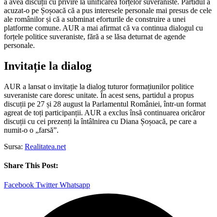
a avea discuții cu privire la unificarea forțelor suveraniste. Partidul a
acuzat-o pe Șoșoacă că a pus interesele personale mai presus de cele
ale românilor și că a subminat eforturile de construire a unei
platforme comune. AUR a mai afirmat că va continua dialogul cu
forțele politice suveraniste, fără a se lăsa deturnat de agende
personale.
Invitație la dialog
AUR a lansat o invitație la dialog tuturor formațiunilor politice
suveraniste care doresc unitate. În acest sens, partidul a propus
discuții pe 27 și 28 august la Parlamentul României, într-un format
agreat de toți participanții. AUR a exclus însă continuarea oricăror
discuții cu cei prezenți la întâlnirea cu Diana Șoșoacă, pe care a
numit-o o „farsă”.
Sursa:
Realitatea.net
Share This Post:
Facebook
Twitter
Whatsapp