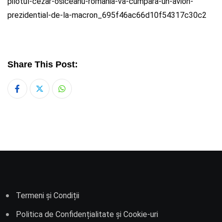
pilotul-cezar-osiceanu-romania-va-cumpara-un-avion-
prezidential-de-la-macron_695f46ac66d10f54317c30c2
Share This Post:
Whatsapp
Termeni și Condiții
Politica de Confidențialitate și Cookie-uri