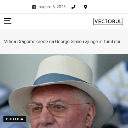
Skip
august 6, 2026
to
content
Mitică Dragomir crede că George Simion ajunge în turul doi.
POLITICA