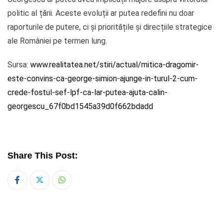
politic al țării. Aceste evoluții ar putea redefini nu doar
raporturile de putere, ci și prioritățile și direcțiile strategice
ale României pe termen lung.
Sursa:
www.realitatea.net/stiri/actual/mitica-dragomir-
este-convins-ca-george-simion-ajunge-in-turul-2-cum-
crede-fostul-sef-lpf-ca-lar-putea-ajuta-calin-
georgescu_67f0bd1545a39d0f662bdadd
Share This Post:
Whatsapp