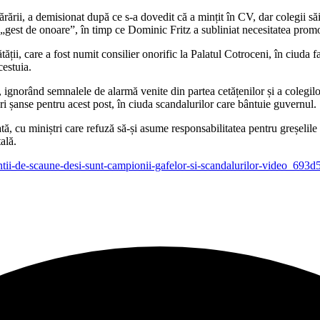
rării, a demisionat după ce s-a dovedit că a mințit în CV, dar colegii săi
st de onoare”, în timp ce Dominic Fritz a subliniat necesitatea promovări
ii, care a fost numit consilier onorific la Palatul Cotroceni, în ciuda fap
cestuia.
lor, ignorând semnalele de alarmă venite din partea cetățenilor și a coleg
ri șanse pentru acest post, în ciuda scandalurilor care bântuie guvernul.
ă, cu miniștri care refuză să-și asume responsabilitatea pentru greșelile 
ală.
cu-dintii-de-scaune-desi-sunt-campionii-gafelor-si-scandalurilor-video_