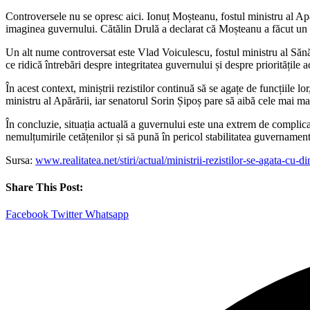
Controversele nu se opresc aici. Ionuț Moșteanu, fostul ministru al Apă
imaginea guvernului. Cătălin Drulă a declarat că Moșteanu a făcut un „ge
Un alt nume controversat este Vlad Voiculescu, fostul ministru al Sănătăț
ce ridică întrebări despre integritatea guvernului și despre prioritățile a
În acest context, miniștrii rezistilor continuă să se agațe de funcțiile 
ministru al Apărării, iar senatorul Sorin Șipoș pare să aibă cele mai ma
În concluzie, situația actuală a guvernului este una extrem de complicat
nemulțumirile cetățenilor și să pună în pericol stabilitatea guvernament
Sursa:
www.realitatea.net/stiri/actual/ministrii-rezistilor-se-agata-
Share This Post:
Facebook
Twitter
Whatsapp