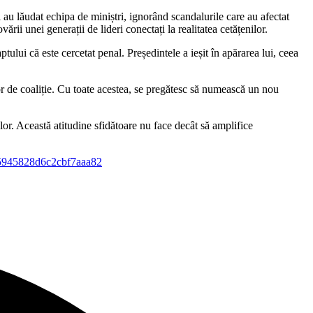
 au lăudat echipa de miniștri, ignorând scandalurile care au afectat
i unei generații de lideri conectați la realitatea cetățenilor.
tului că este cercetat penal. Președintele a ieșit în apărarea lui, ceea
ilor de coaliție. Cu toate acestea, se pregătesc să numească un nou
lor. Această atitudine sfidătoare nu face decât să amplifice
693d5945828d6c2cbf7aaa82