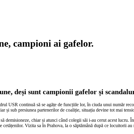
une, campioni ai gafelor.
caune, deși sunt campionii gafelor și scandalu
rul USR continuă să se agățe de funcțiile lor, în ciuda unui număr reco
ar și sub presiunea partenerilor de coaliție, situația devine tot mai tensi
demisioneze, chiar și atunci când colegii săi i-au cerut acest lucru. În 
cetățenilor. Vizita sa în Prahova, la o săptămână după ce locuitorii au r