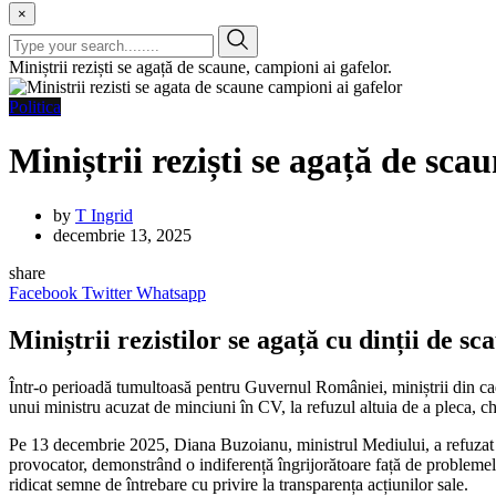
×
Miniștrii reziști se agață de scaune, campioni ai gafelor.
Politica
Miniștrii reziști se agață de sca
by
T Ingrid
decembrie 13, 2025
share
Facebook
Twitter
Whatsapp
Miniștrii rezistilor se agață cu dinții de s
Într-o perioadă tumultoasă pentru Guvernul României, miniștrii din cad
unui ministru acuzat de minciuni în CV, la refuzul altuia de a pleca, chi
Pe 13 decembrie 2025, Diana Buzoianu, ministrul Mediului, a refuzat să 
provocator, demonstrând o indiferență îngrijorătoare față de problemele 
ridicat semne de întrebare cu privire la transparența acțiunilor sale.