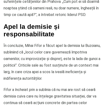
suferințele cetățenilor din Prahova. „Cum pot ei să doarmă
noaptea știind că oameni reali, nu doar numere, îngheață în
timp ce caută apă?”, a întrebat retoric liderul PSD.
Apel la demisie și
responsabilitate
În concluzie, Mihai Fifor a făcut apel la demisia lui Buzoianu,
subliniind că „locul celor care guvernează împotriva
oamenilor, cu improvizație și dispreț, este la lada de gunoi a
politicii”. Criticile sale au fost susținute de un context mai
larg, în care criza apei a scos la iveală ineficiența și
indiferența autorităților.
Fifor a încheiat prin a sublinia că nu mai are rost să ceară
demisia cuiva care nu înțelege gravitatea situației, dar va
continua să ceară acțiuni concrete din partea celor