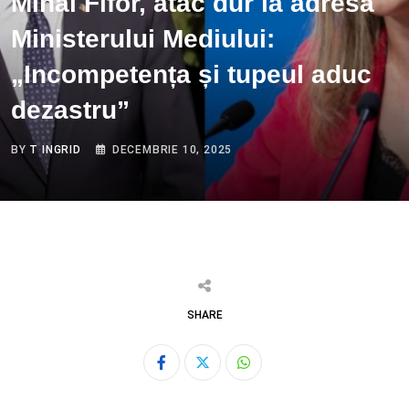
Mihai Fifor, atac dur la adresa
Ministerului Mediului:
„Incompetența și tupeul aduc
dezastru”
BY
T INGRID
DECEMBRIE 10, 2025
SHARE
Whatsapp