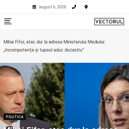
Skip
august 6, 2026
to
content
Mihai Fifor, atac dur la adresa Ministerului Mediului:
„Incompetența și tupeul aduc dezastru”
POLITICA