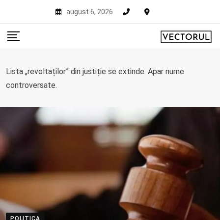
Skip
august 6, 2026
to
content
Lista „revoltaților” din justiție se extinde. Apar nume
controversate.
POLITICA