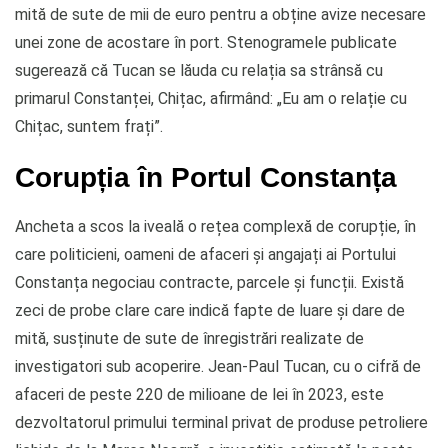
mită de sute de mii de euro pentru a obține avize necesare
unei zone de acostare în port. Stenogramele publicate
sugerează că Tucan se lăuda cu relația sa strânsă cu
primarul Constanței, Chițac, afirmând: „Eu am o relație cu
Chițac, suntem frați”.
Corupția în Portul Constanța
Ancheta a scos la iveală o rețea complexă de corupție, în
care politicieni, oameni de afaceri și angajați ai Portului
Constanța negociau contracte, parcele și funcții. Există
zeci de probe clare care indică fapte de luare și dare de
mită, susținute de sute de înregistrări realizate de
investigatori sub acoperire. Jean-Paul Tucan, cu o cifră de
afaceri de peste 220 de milioane de lei în 2023, este
dezvoltatorul primului terminal privat de produse petroliere