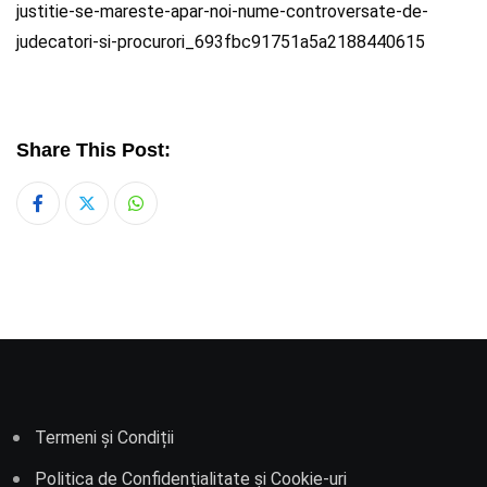
justitie-se-mareste-apar-noi-nume-controversate-de-
judecatori-si-procurori_693fbc91751a5a2188440615
Share This Post:
Whatsapp
Termeni și Condiții
Politica de Confidențialitate și Cookie-uri