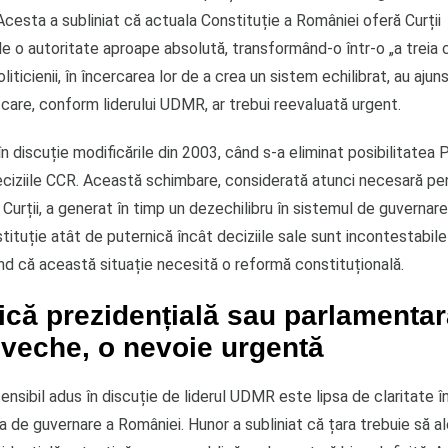
cesta a subliniat că actuala Constituție a României oferă Curții
le o autoritate aproape absolută, transformând-o într-o „a treia
oliticienii, în încercarea lor de a crea un sistem echilibrat, au ajun
care, conform liderului UDMR, ar trebui reevaluată urgent.
n discuție modificările din 2003, când s-a eliminat posibilitatea 
deciziile CCR. Această schimbare, considerată atunci necesară pen
urții, a generat în timp un dezechilibru în sistemul de guvernare
tituție atât de puternică încât deciziile sale sunt incontestabile
nd că această situație necesită o reformă constituțională.
ică prezidențială sau parlamenta
 veche, o nevoie urgentă
ensibil adus în discuție de liderul UDMR este lipsa de claritate 
 de guvernare a României. Hunor a subliniat că țara trebuie să al