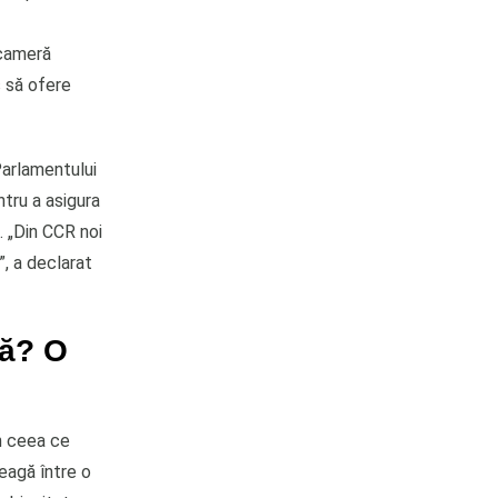
 cameră
s să ofere
Parlamentului
tru a asigura
. „Din CCR noi
”, a declarat
ră? O
în ceea ce
eagă între o