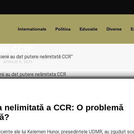
din Coaliție dorește MODIFICAREA
Internationale
Politica
Educatie
Diverse
E
ției: „Politicienii au dat putere
ată CCR”
ienii au dat putere nelimitată CCR”
APRILIE 9, 2025
a nelimitată a CCR: O problemă
tă?
recente ale lui Kelemen Hunor, președintele UDMR, au zguduit sce