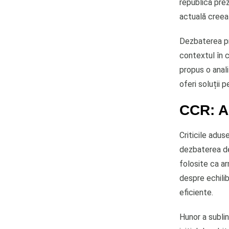
republică pre
actuală creeaz
Dezbaterea pr
contextul în c
propus o anali
oferi soluții 
CCR: Ar
Criticile adus
dezbaterea des
folosite ca ar
despre echili
eficiente.
Hunor a sublin