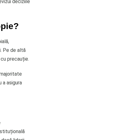
vizui deciziile
opie?
ială,
i. Pe de altă
 cu precauție.
majoritate
u a asigura
e
stituțională