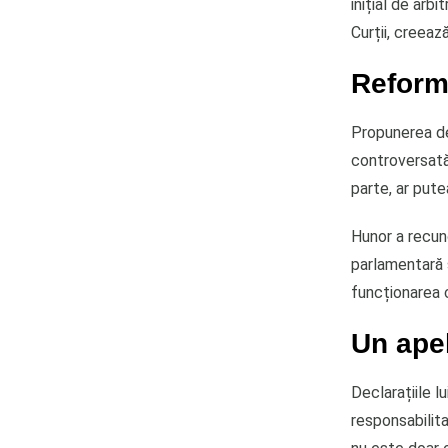
inițial de arb
Curții, creea
Reforma
Propunerea de 
controversată.
parte, ar put
Hunor a recun
parlamentară 
funcționarea 
Un apel
Declarațiile l
responsabilit