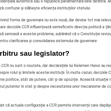
zidențială autentică sau o republică parlamentară bine definită. 
ă confuzie și slăbește eficiența instituțiilor statului.
ivind forma de guvernare nu este nouă, dar devine tot mai releva
are deciziile CCR influențează semnificativ direcția politică a țări
ză serioasă a acestei probleme, subliniind că o Constituție revizu
pentru clarificarea și consolidarea sistemului de guvernare.
bitru sau legislator?
e CCR nu sunt o noutate, dar declarațiile lui Kelemen Hunor au re
pre rolul și limitele acestei instituții. În multe cazuri, deciziile
me politice, atât de putere, cât și de opoziție. Această situație ri
brul puterilor în stat și despre necesitatea unor mecanisme de c
iat că actuala configurație a CCR permite intervenții care depăș