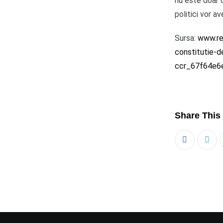
nu este doar o
politici vor 
Sursa:
www.rea
constitutie-d
ccr_67f64e6
Share This