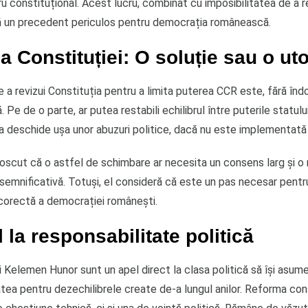
itru constituțional. Acest lucru, combinat cu imposibilitatea de a re
ză un precedent periculos pentru democrația românească.
 Constituției: O soluție sau o ut
a revizui Constituția pentru a limita puterea CCR este, fără îndo
 Pe de o parte, ar putea restabili echilibrul între puterile statulu
ea deschide ușa unor abuzuri politice, dacă nu este implementată
oscut că o astfel de schimbare ar necesita un consens larg și o 
semnificativă. Totuși, el consideră că este un pas necesar pentr
corectă a democrației românești.
 la responsabilitate politică
ui Kelemen Hunor sunt un apel direct la clasa politică să își asum
atea pentru dezechilibrele create de-a lungul anilor. Reforma con