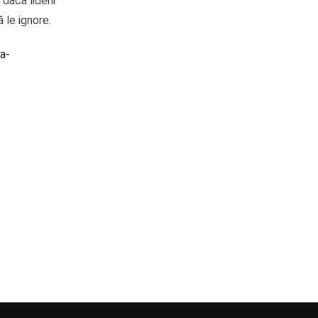
dacă liderii
 le ignore.
ea-