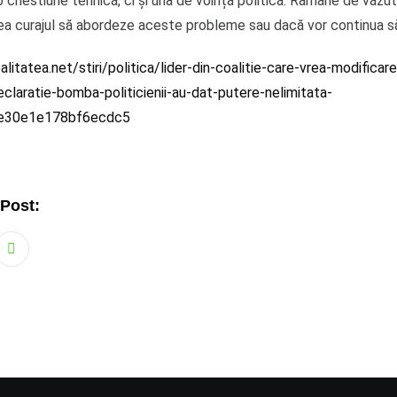
 chestiune tehnică, ci și una de voință politică. Rămâne de văzut 
avea curajul să abordeze aceste probleme sau dacă vor continua să
litatea.net/stiri/politica/lider-din-coalitie-care-vrea-modificar
eclaratie-bomba-politicienii-au-dat-putere-nelimitata-
e30e1e178bf6ecdc5
 Post:
Whatsapp