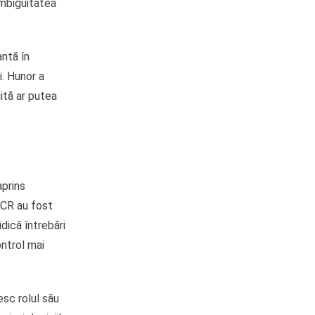
Ambiguitatea
ntă în
i. Hunor a
ită ar putea
aprins
 CCR au fost
dică întrebări
ontrol mai
esc rolul său