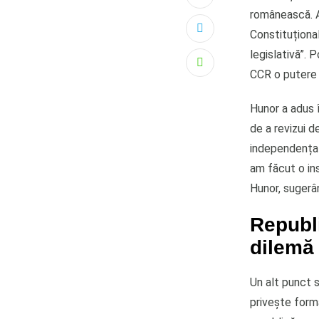
românească. A
Constituționa
legislativă”. P
Whatsapp
CCR o putere 
Hunor a adus î
de a revizui 
independența C
am făcut o ins
Hunor, sugerâ
Republ
dilemă
Un alt punct s
privește forma