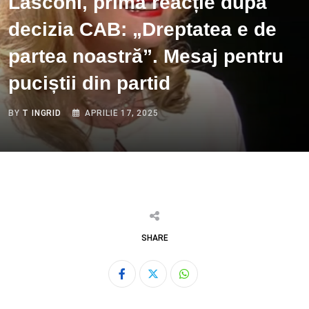
Lasconi, prima reacție după
decizia CAB: „Dreptatea e de
partea noastră”. Mesaj pentru
puciștii din partid
BY
T INGRID
APRILIE 17, 2025
SHARE
Whatsapp