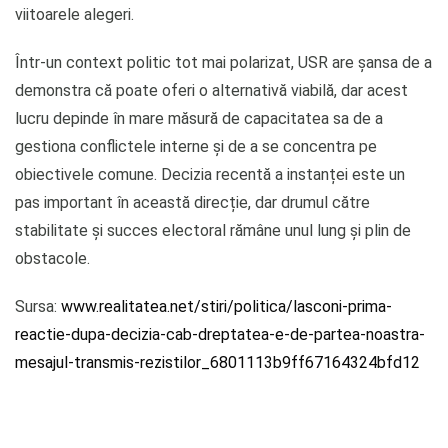
viitoarele alegeri.
Într-un context politic tot mai polarizat, USR are șansa de a
demonstra că poate oferi o alternativă viabilă, dar acest
lucru depinde în mare măsură de capacitatea sa de a
gestiona conflictele interne și de a se concentra pe
obiectivele comune. Decizia recentă a instanței este un
pas important în această direcție, dar drumul către
stabilitate și succes electoral rămâne unul lung și plin de
obstacole.
Sursa:
www.realitatea.net/stiri/politica/lasconi-prima-
reactie-dupa-decizia-cab-dreptatea-e-de-partea-noastra-
mesajul-transmis-rezistilor_6801113b9ff67164324bfd12