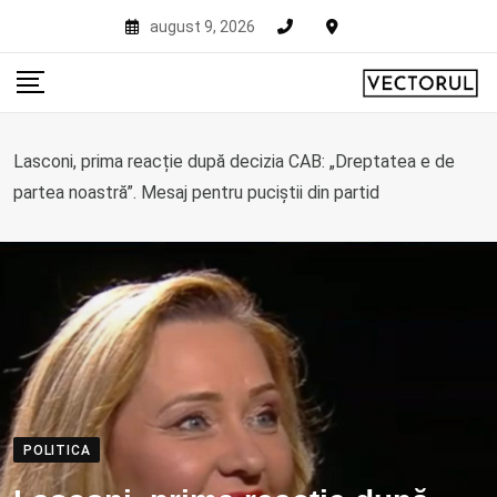
Skip
august 9, 2026
to
content
Lasconi, prima reacție după decizia CAB: „Dreptatea e de
partea noastră”. Mesaj pentru puciștii din partid
POLITICA