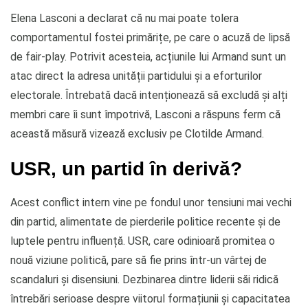
Elena Lasconi a declarat că nu mai poate tolera
comportamentul fostei primărițe, pe care o acuză de lipsă
de fair-play. Potrivit acesteia, acțiunile lui Armand sunt un
atac direct la adresa unității partidului și a eforturilor
electorale. Întrebată dacă intenționează să excludă și alți
membri care îi sunt împotrivă, Lasconi a răspuns ferm că
această măsură vizează exclusiv pe Clotilde Armand.
USR, un partid în derivă?
Acest conflict intern vine pe fondul unor tensiuni mai vechi
din partid, alimentate de pierderile politice recente și de
luptele pentru influență. USR, care odinioară promitea o
nouă viziune politică, pare să fie prins într-un vârtej de
scandaluri și disensiuni. Dezbinarea dintre liderii săi ridică
întrebări serioase despre viitorul formațiunii și capacitatea