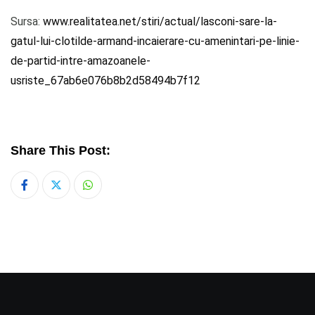
Sursa:
www.realitatea.net/stiri/actual/lasconi-sare-la-
gatul-lui-clotilde-armand-incaierare-cu-amenintari-pe-linie-
de-partid-intre-amazoanele-
usriste_67ab6e076b8b2d58494b7f12
Share This Post:
Whatsapp