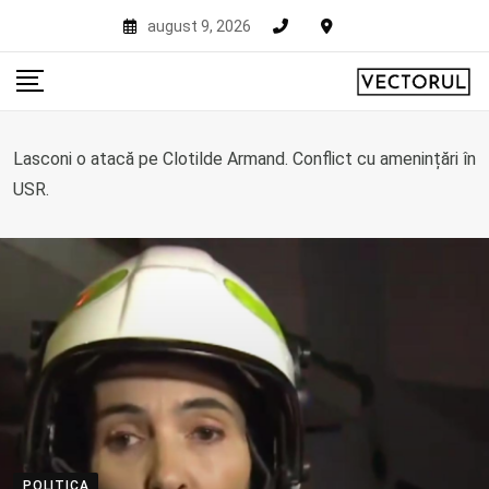
Skip
august 9, 2026
to
content
Lasconi o atacă pe Clotilde Armand. Conflict cu amenințări în
USR.
POLITICA