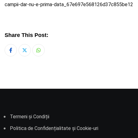
campii-dar-nu-e-prima-data_67e697e568126d37c855be12
Share This Post:
Whatsapp
Termeni și Condiții
Politica de Confidențialitate și Cookie-uri