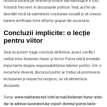
retorica bazată pe diferențe etnice sau ideologice a fost
folosită frecvent în discursurile politice. Însă, astfel de
abordări riscă să submineze coeziunea socială și să creeze
bariere artificiale între diferite grupuri din societate.
Concluzii implicite: o lecție
pentru viitor
Deși nu putem trage concluzii definitive, acest conflict
verbal între Kelemen Hunor și Victor Ponta ridică întrebări
importante despre responsabilitatea liderilor politici. Într-o
societate diversă, discursul politic ar trebui să promoveze
incluziunea și respectul reciproc, nu să alimenteze
diviziunile.
Sursa:
www.realitatea.net/stiri/actual/kelemen-hunor-atac-
dur-la-adresa-suveranstului-vopsit-domnul-ponta-bate-