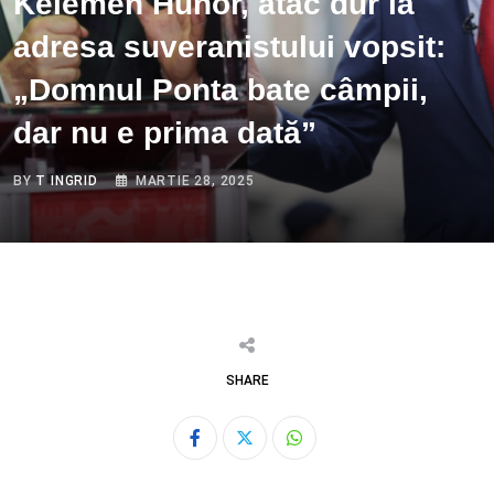
Kelemen Hunor, atac dur la
adresa suveranistului vopsit:
„Domnul Ponta bate câmpii,
dar nu e prima dată”
BY
T INGRID
MARTIE 28, 2025
SHARE
Whatsapp