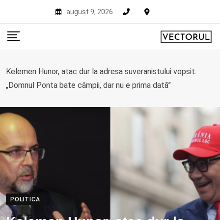
Skip
august 9, 2026
to
content
Kelemen Hunor, atac dur la adresa suveranistului vopsit:
„Domnul Ponta bate câmpii, dar nu e prima dată”
POLITICA