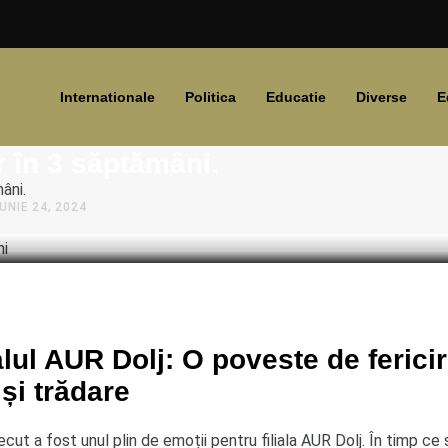
Internationale
Politica
Educatie
Diverse
E
țeanu Proțap, artist mare, devine
r în 3 săptămâni.
âni.
IUNIE 24, 2024
ul AUR Dolj: O poveste de fericir
și trădare
ut a fost unul plin de emoții pentru filiala AUR Dolj. În timp c