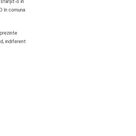
 sfârșit-o în
PSD în comuna
eprezinte
d, indiferent