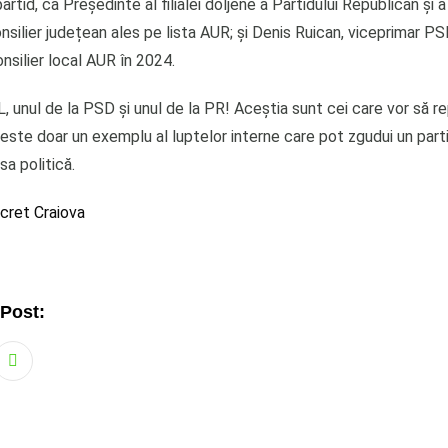
rtid, ca Președinte al filialei doljene a Partidului Republican și a
nsilier județean ales pe lista AUR; și Denis Ruican, viceprimar 
onsilier local AUR în 2024.
, unul de la PSD și unul de la PR! Aceștia sunt cei care vor să r
ste doar un exemplu al luptelor interne care pot zgudui un parti
sa politică.
cret Craiova
 Post:
Whatsapp