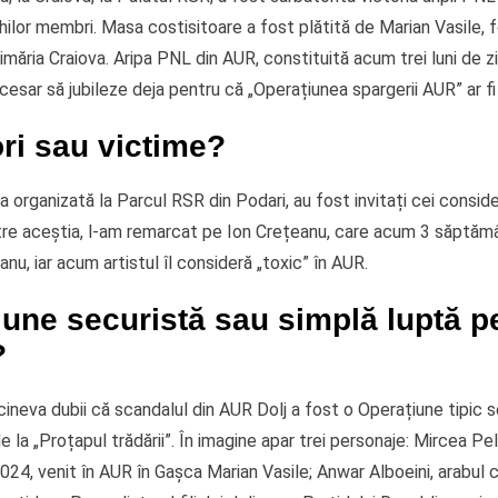
ilor membri. Masa costisitoare a fost plătită de Marian Vasile, 
imăria Craiova. Aripa PNL din AUR, constituită acum trei luni de zi
esar să jubileze deja pentru că „Operațiunea spargerii AUR” ar fi 
ri sau victime?
 organizată la Parcul RSR din Podari, au fost invitați cei conside
ntre aceștia, l-am remarcat pe Ion Crețeanu, care acum 3 săptămâ
u, iar acum artistul îl consideră „toxic” în AUR.
une securistă sau simplă luptă p
?
ineva dubii că scandalul din AUR Dolj a fost o Operațiune tipic se
e la „Proțapul trădării”. În imagine apar trei personaje: Mircea P
024, venit în AUR în Gașca Marian Vasile; Anwar Alboeini, arabul 