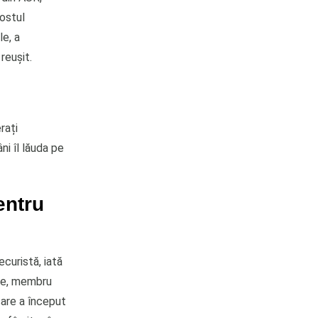
fostul
le, a
reușit.
rați
ni îl lăuda pe
entru
curistă, iată
ele, membru
care a început