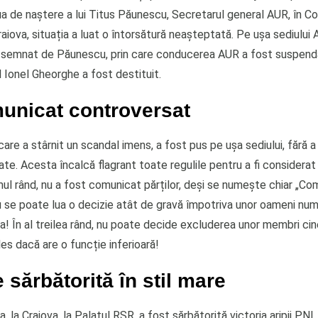
ua de naștere a lui Titus Păunescu, Secretarul general AUR, în C
raiova, situația a luat o întorsătură neașteptată. Pe ușa sediului
semnat de Păunescu, prin care conducerea AUR a fost suspenda
 Ionel Gheorghe a fost destituit.
unicat controversat
are a stârnit un scandal imens, a fost pus pe ușa sediului, fără a
cate. Acesta încalcă flagrant toate regulile pentru a fi consider
rimul rând, nu a fost comunicat părților, deși se numește chiar „Com
u se poate lua o decizie atât de gravă împotriva unor oameni numi
ta! În al treilea rând, nu poate decide excluderea unor membri cin
les dacă are o funcție inferioară!
e sărbătorită în stil mare
, la Craiova, la Palatul RSR, a fost sărbătorită victoria aripii PNL