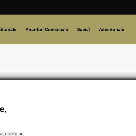
ditoriale
Anunturi Comerciale
Social
Advertoriale
e,
e sâmbătă se