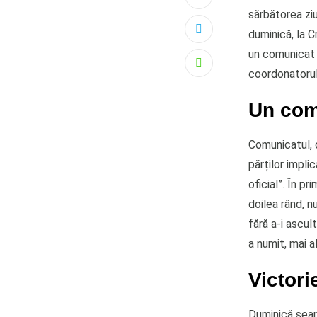
sărbătorea zi
duminică, la C
un comunicat 
Whatsapp
coordonatorul
Un com
Comunicatul, c
părților impli
oficial”. În p
doilea rând, n
fără a-i ascul
a numit, mai a
Victori
Duminică seara