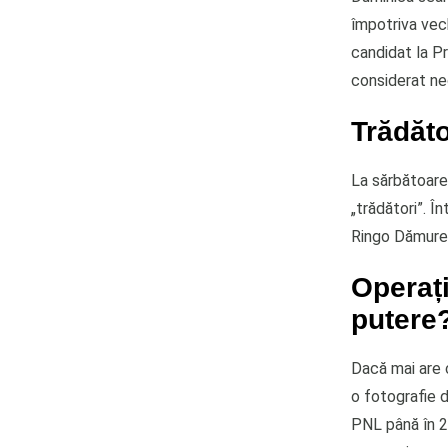
împotriva vech
candidat la Pr
considerat nec
Trădăto
La sărbătoarea
„trădători”. Î
Ringo Dămurean
Operați
putere
Dacă mai are c
o fotografie d
PNL până în 2