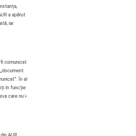
onstanța,
 AUR a apărut
tă, iar
 fi comunicat
at „document
unicat”. În al
ți în funcție
eva care nu i-
 din AUR,