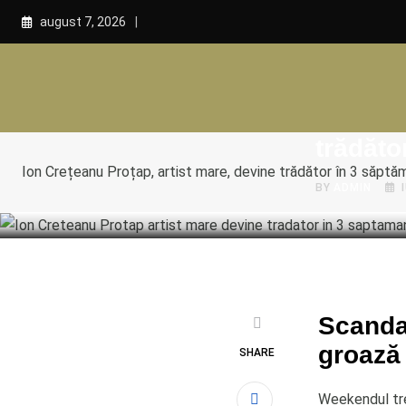
Skip
august 7, 2026
to
content
POLITICA
Ion Cre
trădăto
Ion Crețeanu Proțap, artist mare, devine trădător în 3 săptăm
BY
ADMIN
Scandal
groază 
SHARE
Weekendul trec