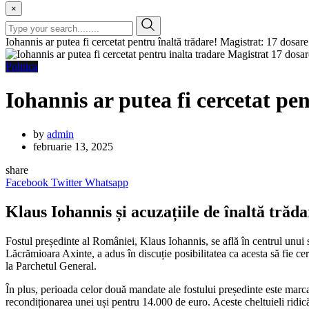
×
Iohannis ar putea fi cercetat pentru înaltă trădare! Magistrat: 17 dosare
Politica
Iohannis ar putea fi cercetat pen
by
admin
februarie 13, 2025
share
Facebook
Twitter
Whatsapp
Klaus Iohannis și acuzațiile de înaltă trăd
Fostul președinte al României, Klaus Iohannis, se află în centrul unui 
Lăcrămioara Axinte, a adus în discuție posibilitatea ca acesta să fie cer
la Parchetul General.
În plus, perioada celor două mandate ale fostului președinte este marc
recondiționarea unei uși pentru 14.000 de euro. Aceste cheltuieli ridică