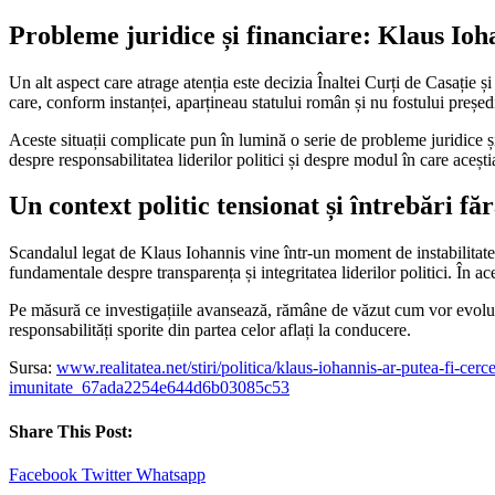
Probleme juridice și financiare: Klaus Ioha
Un alt aspect care atrage atenția este decizia Înaltei Curți de Casație ș
care, conform instanței, aparțineau statului român și nu fostului președi
Aceste situații complicate pun în lumină o serie de probleme juridice ș
despre responsabilitatea liderilor politici și despre modul în care acești
Un context politic tensionat și întrebări fă
Scandalul legat de Klaus Iohannis vine într-un moment de instabilitate po
fundamentale despre transparența și integritatea liderilor politici. În ac
Pe măsură ce investigațiile avansează, rămâne de văzut cum vor evolua ac
responsabilități sporite din partea celor aflați la conducere.
Sursa:
www.realitatea.net/stiri/politica/klaus-iohannis-ar-putea-fi-cer
imunitate_67ada2254e644d6b03085c53
Share This Post:
Facebook
Twitter
Whatsapp