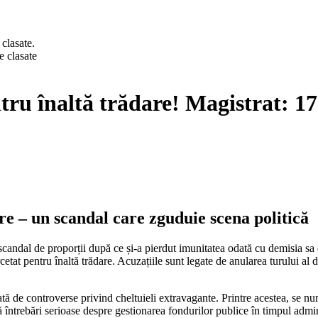
 clasate.
tru înaltă trădare! Magistrat: 17
are – un scandal care zguduie scena politică
scandal de proporții după ce și-a pierdut imunitatea odată cu demisia sa
cetat pentru înaltă trădare. Acuzațiile sunt legate de anularea turului al d
ată de controverse privind cheltuieli extravagante. Printre acestea, se 
 întrebări serioase despre gestionarea fondurilor publice în timpul admini