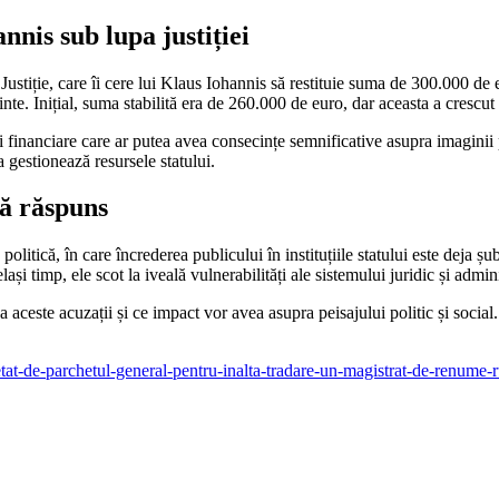
nnis sub lupa justiției
i Justiție, care îi cere lui Klaus Iohannis să restituie suma de 300.000 de
nte. Inițial, suma stabilită era de 260.000 de euro, dar aceasta a crescut
i financiare care ar putea avea consecințe semnificative asupra imaginii 
a gestionează resursele statului.
ră răspuns
litică, în care încrederea publicului în instituțiile statului este deja șub
elași timp, ele scot la iveală vulnerabilități ale sistemului juridic și adm
este acuzații și ce impact vor avea asupra peisajului politic și social. S
cetat-de-parchetul-general-pentru-inalta-tradare-un-magistrat-de-renume-