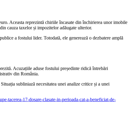
 euro. Aceasta reprezintă chiriile încasate din închirierea unor imobile
 din cauza taxelor și impozitelor adăugate ulterior.
publice a fostului lider. Totodată, ele generează o dezbatere amplă
rezită. Acuzațiile aduse fostului președinte ridică întrebări
inistrativ din România.
ituația subliniază necesitatea unei analize critice și a unei
rupe-tacerea-17-dosare-clasate-in-perioada-cat-a-beneficiat-de-