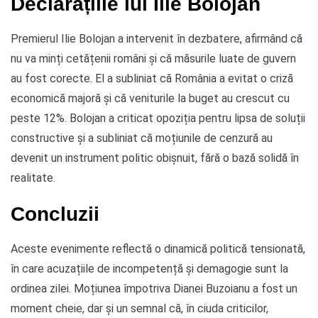
Declarațiile lui Ilie Bolojan
Premierul Ilie Bolojan a intervenit în dezbatere, afirmând că
nu va minți cetățenii români și că măsurile luate de guvern
au fost corecte. El a subliniat că România a evitat o criză
economică majoră și că veniturile la buget au crescut cu
peste 12%. Bolojan a criticat opoziția pentru lipsa de soluții
constructive și a subliniat că moțiunile de cenzură au
devenit un instrument politic obișnuit, fără o bază solidă în
realitate.
Concluzii
Aceste evenimente reflectă o dinamică politică tensionată,
în care acuzațiile de incompetență și demagogie sunt la
ordinea zilei. Moțiunea împotriva Dianei Buzoianu a fost un
moment cheie, dar și un semnal că, în ciuda criticilor,