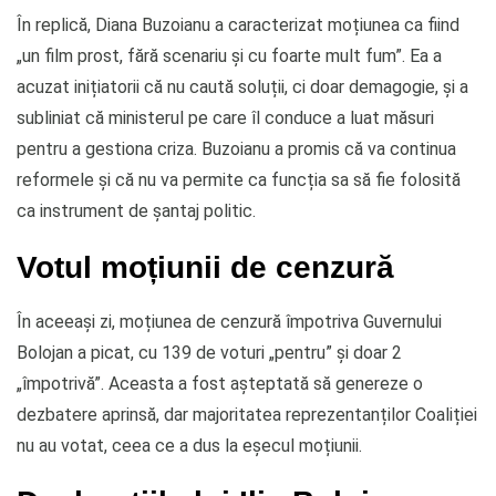
În replică, Diana Buzoianu a caracterizat moțiunea ca fiind
„un film prost, fără scenariu și cu foarte mult fum”. Ea a
acuzat inițiatorii că nu caută soluții, ci doar demagogie, și a
subliniat că ministerul pe care îl conduce a luat măsuri
pentru a gestiona criza. Buzoianu a promis că va continua
reformele și că nu va permite ca funcția sa să fie folosită
ca instrument de șantaj politic.
Votul moțiunii de cenzură
În aceeași zi, moțiunea de cenzură împotriva Guvernului
Bolojan a picat, cu 139 de voturi „pentru” și doar 2
„împotrivă”. Aceasta a fost așteptată să genereze o
dezbatere aprinsă, dar majoritatea reprezentanților Coaliției
nu au votat, ceea ce a dus la eșecul moțiunii.