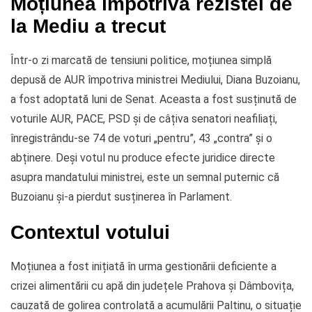
Moțiunea împotriva rezistei de
la Mediu a trecut
Într-o zi marcată de tensiuni politice, moțiunea simplă
depusă de AUR împotriva ministrei Mediului, Diana Buzoianu,
a fost adoptată luni de Senat. Aceasta a fost susținută de
voturile AUR, PACE, PSD și de câțiva senatori neafiliați,
înregistrându-se 74 de voturi „pentru”, 43 „contra” și o
abținere. Deși votul nu produce efecte juridice directe
asupra mandatului ministrei, este un semnal puternic că
Buzoianu și-a pierdut susținerea în Parlament.
Contextul votului
Moțiunea a fost inițiată în urma gestionării deficiente a
crizei alimentării cu apă din județele Prahova și Dâmbovița,
cauzată de golirea controlată a acumulării Paltinu, o situație