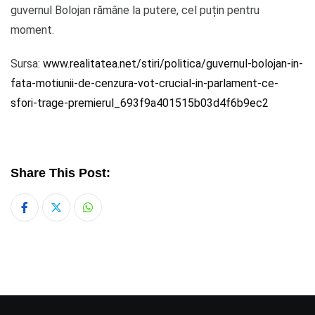
guvernul Bolojan rămâne la putere, cel puțin pentru
moment.
Sursa:
www.realitatea.net/stiri/politica/guvernul-bolojan-in-
fata-motiunii-de-cenzura-vot-crucial-in-parlament-ce-
sfori-trage-premierul_693f9a401515b03d4f6b9ec2
Share This Post:
Whatsapp