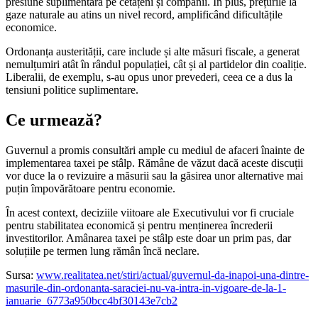
presiune suplimentară pe cetățeni și companii. În plus, prețurile la
gaze naturale au atins un nivel record, amplificând dificultățile
economice.
Ordonanța austerității, care include și alte măsuri fiscale, a generat
nemulțumiri atât în rândul populației, cât și al partidelor din coaliție.
Liberalii, de exemplu, s-au opus unor prevederi, ceea ce a dus la
tensiuni politice suplimentare.
Ce urmează?
Guvernul a promis consultări ample cu mediul de afaceri înainte de
implementarea taxei pe stâlp. Rămâne de văzut dacă aceste discuții
vor duce la o revizuire a măsurii sau la găsirea unor alternative mai
puțin împovărătoare pentru economie.
În acest context, deciziile viitoare ale Executivului vor fi cruciale
pentru stabilitatea economică și pentru menținerea încrederii
investitorilor. Amânarea taxei pe stâlp este doar un prim pas, dar
soluțiile pe termen lung rămân încă neclare.
Sursa:
www.realitatea.net/stiri/actual/guvernul-da-inapoi-una-dintre-
masurile-din-ordonanta-saraciei-nu-va-intra-in-vigoare-de-la-1-
ianuarie_6773a950bcc4bf30143e7cb2