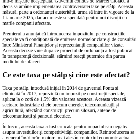
Într-o mișcare neașteptată, Guvernul condus de Marcel Ciolacu a
decis să amâne implementarea controversatei taxe pe stâlp. Aceasta
măsură, parte a ordonanței austerității, urma să intre în vigoare de la
1 ianuarie 2025, dar acum este suspendată pentru noi discuții cu
marile companii afectate.
Premierul a anunțat că introducerea impozitului pe construcțiile
speciale va fi condiționată de emiterea normelor clare și de consultări
între Ministerul Finanțelor și reprezentanții companiilor vizate.
Această decizie vine după ce proiectul de ordonanță a fost publicat
în transparență decizională, stârnind reacții puternice din partea
mediului de afaceri.
Ce este taxa pe stâlp și cine este afectat?
Taxa pe stâlp, introdusă inițial în 2014 de guvernul Ponta și
eliminată în 2017, reprezintă un impozit pe construcții speciale,
aplicat la o cotă de 1,5% din valoarea acestora. Aceasta vizează
sectoare industriale cheie precum energie, telecomunicații și
agricultură, afectând construcții precum silozuri, antene de
telecomunicații și panouri electrice.
În trecut, această taxă a fost criticată pentru impactul său negativ
asupra investițiilor și competitivității companiilor. Reintroducerea sa
a generat îngrijorări majore, mai ales în contextul economic actual,