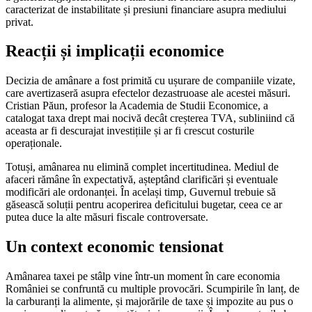
caracterizat de instabilitate și presiuni financiare asupra mediului
privat.
Reacții și implicații economice
Decizia de amânare a fost primită cu ușurare de companiile vizate,
care avertizaseră asupra efectelor dezastruoase ale acestei măsuri.
Cristian Păun, profesor la Academia de Studii Economice, a
catalogat taxa drept mai nocivă decât creșterea TVA, subliniind că
aceasta ar fi descurajat investițiile și ar fi crescut costurile
operaționale.
Totuși, amânarea nu elimină complet incertitudinea. Mediul de
afaceri rămâne în expectativă, așteptând clarificări și eventuale
modificări ale ordonanței. În același timp, Guvernul trebuie să
găsească soluții pentru acoperirea deficitului bugetar, ceea ce ar
putea duce la alte măsuri fiscale controversate.
Un context economic tensionat
Amânarea taxei pe stâlp vine într-un moment în care economia
României se confruntă cu multiple provocări. Scumpirile în lanț, de
la carburanți la alimente, și majorările de taxe și impozite au pus o