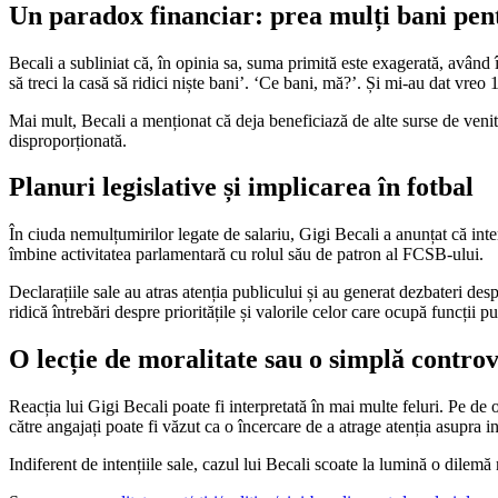
Un paradox financiar: prea mulți bani pe
Becali a subliniat că, în opinia sa, suma primită este exagerată, având
să treci la casă să ridici niște bani’. ‘Ce bani, mă?’. Și mi-au dat vreo 1
Mai mult, Becali a menționat că deja beneficiază de alte surse de venit,
disproporționată.
Planuri legislative și implicarea în fotbal
În ciuda nemulțumirilor legate de salariu, Gigi Becali a anunțat că i
îmbine activitatea parlamentară cu rolul său de patron al FCSB-ului.
Declarațiile sale au atras atenția publicului și au generat dezbateri despr
ridică întrebări despre prioritățile și valorile celor care ocupă funcții pu
O lecție de moralitate sau o simplă contro
Reacția lui Gigi Becali poate fi interpretată în mai multe feluri. Pe de 
către angajați poate fi văzut ca o încercare de a atrage atenția asupra in
Indiferent de intențiile sale, cazul lui Becali scoate la lumină o dilemă