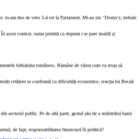
brie, m-am dus de vreo 3-4 ori la Parlament. Mi-au zis: ‘Domn’e, trebuie
În acest context, suma primită ca deputat i se pare inutilă și
ulamentele fotbalului românesc. Rămâne de văzut cum va reuși să
e mulți cetățeni se confruntă cu dificultăți economice, reacția lui Becali
in sectorul public. Pe de altă parte, gestul său de a redistribui banii
amnă, de fapt, responsabilitatea financiară în politică?