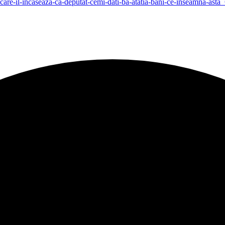
l-pe-care-il-incaseaza-ca-deputat-cemi-dati-ba-atatia-bani-ce-inseamna