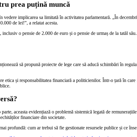
ntru prea puțină muncă
 în vedere implicarea sa limitată în activitatea parlamentară. „În decem
0.000 de lei!”, a relatat acesta.
 inclusiv o pensie de 2.000 de euro și o pensie de urmaș de la tatăl său. 
ntenționează să propună proiecte de lege care să aducă schimbări în reg
e etica și responsabilitatea financiară a politicienilor. Într-o țară în car
blice.
versă?
o parte, aceasta evidențiază o problemă sistemică legată de remunerațiile d
echităților financiare din societate.
 mai profundă: cum ar trebui să fie gestionate resursele publice și ce înse