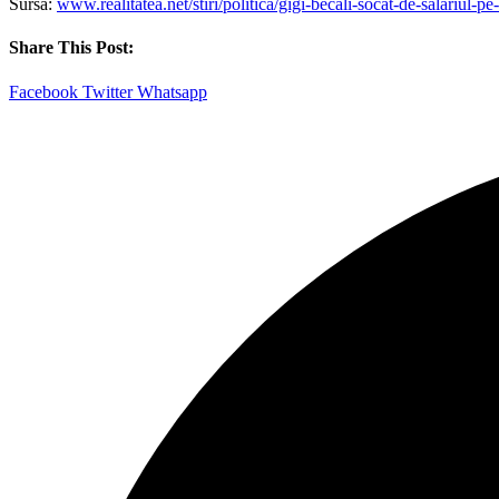
Sursa:
www.realitatea.net/stiri/politica/gigi-becali-socat-de-salariu
Share This Post:
Facebook
Twitter
Whatsapp