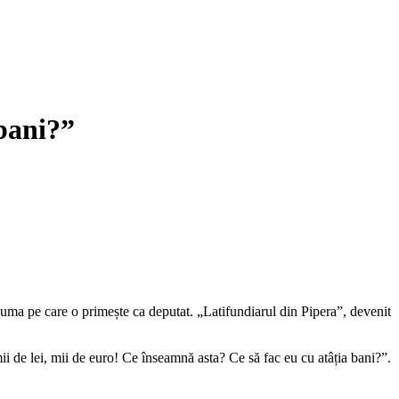
 bani?”
suma pe care o primește ca deputat. „Latifundiarul din Pipera”, devenit
 mii de lei, mii de euro! Ce înseamnă asta? Ce să fac eu cu atâția bani?”.