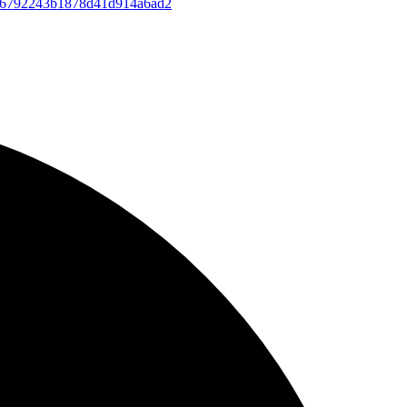
-asta_6792243b1878d41d914a6ad2