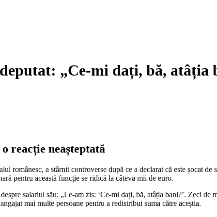
 deputat: „Ce-mi dați, bă, atâția
 o reacție neașteptată
alul românesc, a stârnit controverse după ce a declarat că este șocat de 
ară pentru această funcție se ridică la câteva mii de euro.
at despre salariul său: „Le-am zis: ‘Ce-mi dați, bă, atâția bani?’. Zeci de
 angajat mai multe persoane pentru a redistribui suma către aceștia.