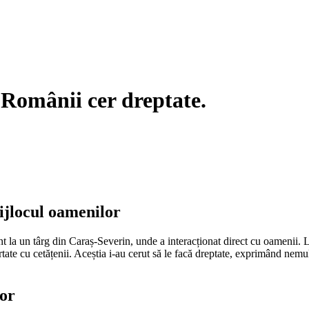
 Românii cer dreptate.
mijlocul oamenilor
ent la un târg din Caraș-Severin, unde a interacționat direct cu oamenii. 
urtate cu cetățenii. Aceștia i-au cerut să le facă dreptate, exprimând ne
lor