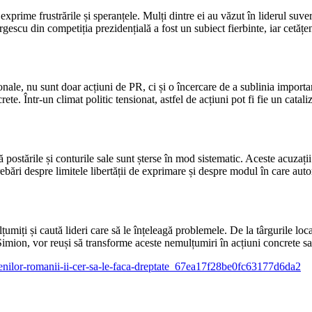
xprime frustrările și speranțele. Mulți dintre ei au văzut în liderul suvera
gescu din competiția prezidențială a fost un subiect fierbinte, iar cetățe
ale, nu sunt doar acțiuni de PR, ci și o încercare de a sublinia importan
rete. Într-un climat politic tensionat, astfel de acțiuni pot fi fie un ca
postările și conturile sale sunt șterse în mod sistematic. Aceste acuzații 
rebări despre limitele libertății de exprimare și despre modul în care autor
ți și caută lideri care să le înțeleagă problemele. De la târgurile local
Simion, vor reuși să transforme aceste nemulțumiri în acțiuni concrete s
amenilor-romanii-ii-cer-sa-le-faca-dreptate_67ea17f28be0fc63177d6da2