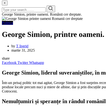
×
George Simion, printre oameni. Românii cer dreptate.
Politica
George Simion, printre oameni.
by
T Ingrid
martie 31, 2025
share
Facebook
Twitter
Whatsapp
George Simion, liderul suveraniștilor, în 
Într-un peisaj politic tot mai agitat, George Simion a fost surprins rec
produse locale precum nuci și miere de albine, dar și prin discuțiile p
Cotroceni.
Nemulțumiri și speranțe în rândul români