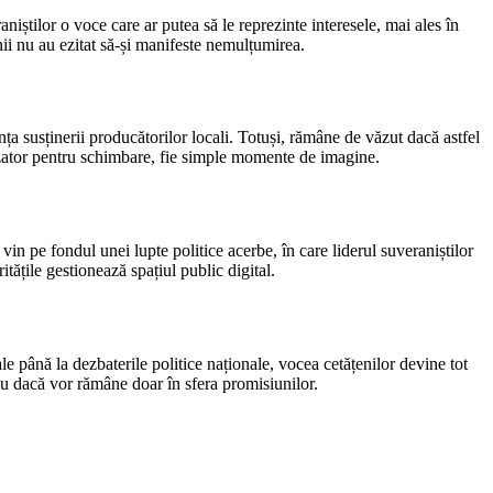
niștilor o voce care ar putea să le reprezinte interesele, mai ales în
nii nu au ezitat să-și manifeste nemulțumirea.
ța susținerii producătorilor locali. Totuși, rămâne de văzut dacă astfel
talizator pentru schimbare, fie simple momente de imagine.
vin pe fondul unei lupte politice acerbe, în care liderul suveraniștilor
itățile gestionează spațiul public digital.
e până la dezbaterile politice naționale, vocea cetățenilor devine tot
au dacă vor rămâne doar în sfera promisiunilor.