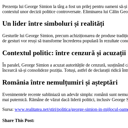
Prezența lui George Simion la târg a fost un prilej pentru oameni să-și e
contextul unor decizii politice controversate. Eliminarea lui Călin Geor
Un lider între simboluri și realități
Gesturile lui George Simion, precum achiziționarea de produse tradițion
de gesturi vor reuși să transforme încrederea populară în rezultate conc
Contextul politic: între cenzură și acuzații
În paralel, George Simion a acuzat autoritățile de cenzură, susținând că 
încearcă să-și consolideze poziția. Totuși, astfel de declarații ridică înt
România între nemulțumiri și așteptări
Evenimentele recente subliniază un adevăr simplu: românii sunt nemulțumi
mai puternică. Rămâne de văzut dacă liderii politici, inclusiv George 
Sursa:
www.realitatea.net/stiri/politica/george-simion-in-mijlocul-o
Share This Post: