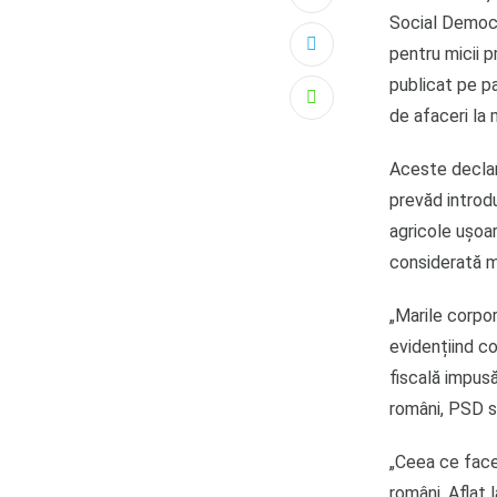
Social Democr
pentru micii p
publicat pe p
Whatsapp
de afaceri la
Aceste declara
prevăd introdu
agricole ușoar
considerată m
„Marile corpor
evidențiind co
fiscală impusă
români, PSD se
„Ceea ce face
români. Aflat 