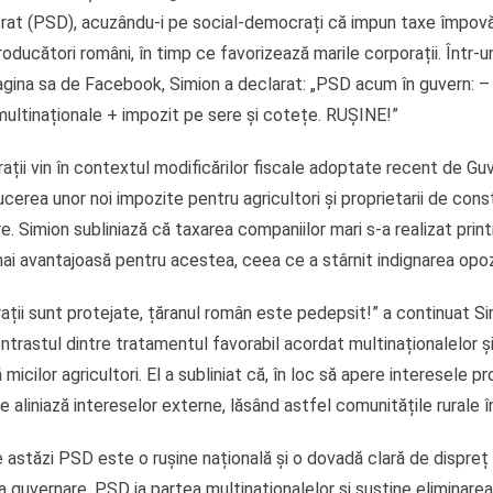
at (PSD), acuzându-i pe social-democrați că impun taxe împov
roducători români, în timp ce favorizează marile corporații. Într-
agina sa de Facebook, Simion a declarat: „PSD acum în guvern: – 
 multinaționale + impozit pe sere și cotețe. RUȘINE!”
ții vin în contextul modificărilor fiscale adoptate recent de Guv
cerea unor noi impozite pentru agricultori și proprietarii de const
e. Simion subliniază că taxarea companiilor mari s-a realizat prin
ai avantajoasă pentru acestea, ceea ce a stârnit indignarea opozi
ații sunt protejate, țăranul român este pedepsit!” a continuat Si
ntrastul dintre tratamentul favorabil acordat multinaționalelor ș
 micilor agricultori. El a subliniat că, în loc să apere interesele p
 aliniază intereselor externe, lăsând astfel comunitățile rurale în
 astăzi PSD este o rușine națională și o dovadă clară de dispreț
la guvernare, PSD ia partea multinaționalelor și susține eliminarea