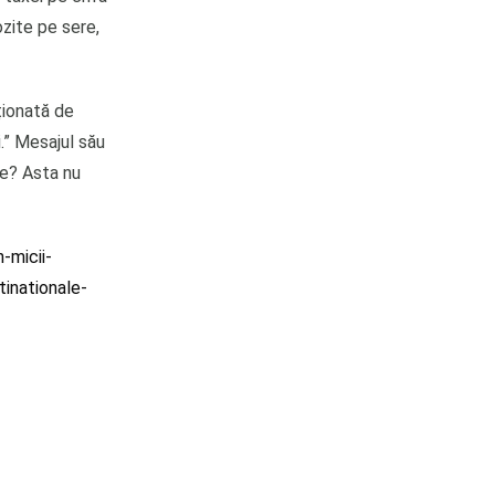
ozite pe sere,
ționată de
.” Mesajul său
le? Asta nu
-micii-
tinationale-