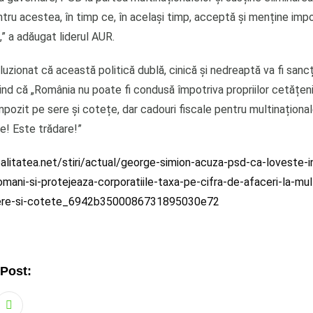
tru acestea, în timp ce, în același timp, acceptă și menține imp
e,” a adăugat liderul AUR.
uzionat că această politică dublă, cinică și nedreaptă va fi sanc
iind că „România nu poate fi condusă împotriva propriilor cetățeni
Impozit pe sere și cotețe, dar cadouri fiscale pentru multinaționa
e! Este trădare!”
litatea.net/stiri/actual/george-simion-acuza-psd-ca-loveste-in
omani-si-protejeaza-corporatiile-taxa-pe-cifra-de-afaceri-la-mul
sere-si-cotete_6942b3500086731895030e72
 Post: