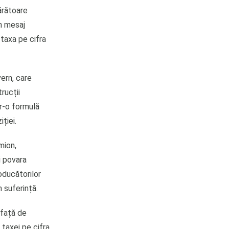
ărătoare
un mesaj
taxa pe cifra
ern, care
rucții
tr-o formulă
ției.
mion,
i povara
roducătorilor
 suferință.
 față de
 taxei pe cifra