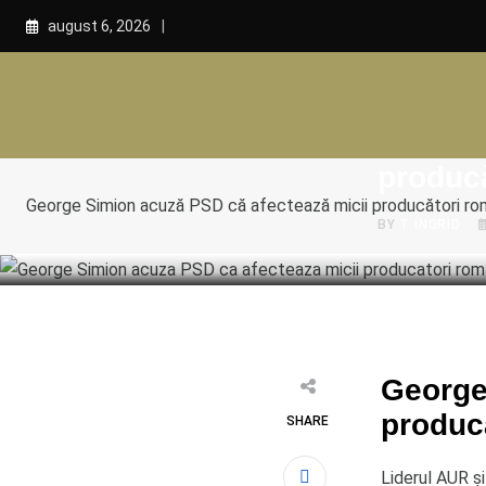
Skip
august 6, 2026
to
content
POLITICA
George
produc
George Simion acuză PSD că afectează micii producători ro
BY
T INGRID
George
producă
SHARE
Liderul AUR și