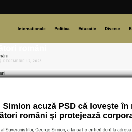
Internationale
Politica
Educatie
Diverse
E
 Simion acuză PSD că afectează m
ători români
mâni
DECEMBRIE 17, 2025
 Simion acuză PSD că lovește în 
tori români și protejează corpora
 al Suveraniștilor, George Simion, a lansat o critică dură la adresa