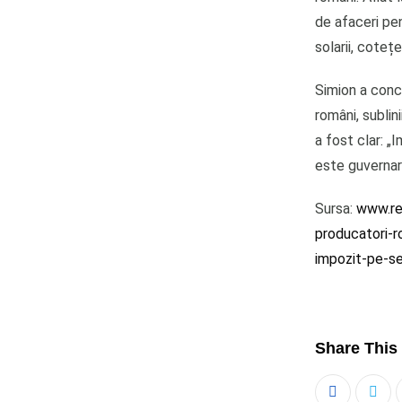
de afaceri pen
solarii, coteț
Simion a concl
români, sublin
a fost clar: „
este guvernar
Sursa:
www.rea
producatori-r
impozit-pe-
Share This