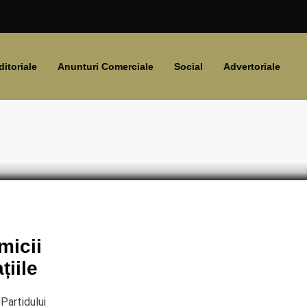
ditoriale
Anunturi Comerciale
Social
Advertoriale
icii
micii
țiile
 Partidului