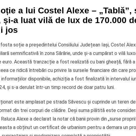
oție a lui Costel Alexe – „Tablă”, 
, și-a luat vilă de lux de 170.000 
i jos
fosta soție a președintelui Consiliului Județean Iași, Costel Alex
iliară semnificativă în zona Sărărie, unde și-a cumpărat o vilă lu
euro. Această tranzacție a fost realizată cu bani gheață, fără a
eea ce ridică întrebări cu privire la sursele financiare din care p
informațiilor disponibile, achiziția a fost finalizată în intervalul iu
, și s-a derulat într-un timp record de doar patru luni.
ziționat este amplasat pe strada Săvescu și cuprinde un teren d
 format din trei corpuri de clădire. Deși suma plătită este conside
 Raluca Alexe a declarat la notar că banii provin din „surse proprii
asta a obținut un certificat de urbanism pentru a demara un pr
 supraetajare și modernizare completă a proprietății.