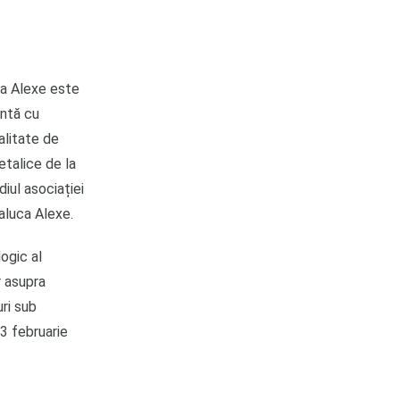
ca Alexe este
untă cu
alitate de
etalice de la
diul asociației
aluca Alexe.
ogic al
r asupra
uri sub
 3 februarie