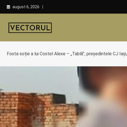
Skip
august 6, 2026
to
content
Fosta soție a lui Costel Alexe – „Tablă”, președintele CJ Iași,