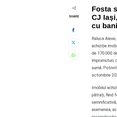
Fosta s
CJ Iași
SHARE
cu bani
Raluca Alexe, 
achiziție imob
de 170.000 de 
Whatsapp
împrumuturi, c
sumă. Potrivit 
octombrie 2024
Imobilul achi
pătrați, fiind
semnificativă,
asemenea, ace
reconstrucție,