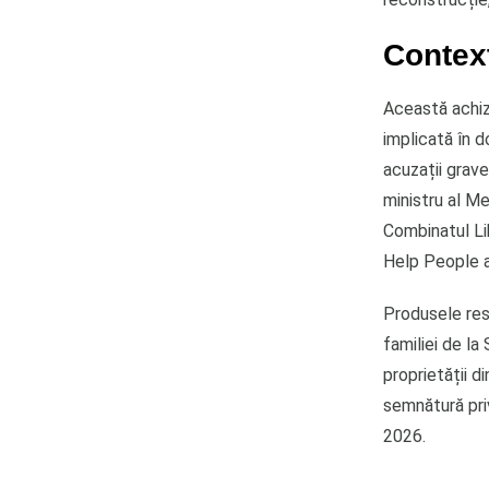
Context
Această achizi
implicată în d
acuzații grave
ministru al Me
Combinatul Lib
Help People a
Produsele res
familiei de la
proprietății d
semnătură priv
2026.