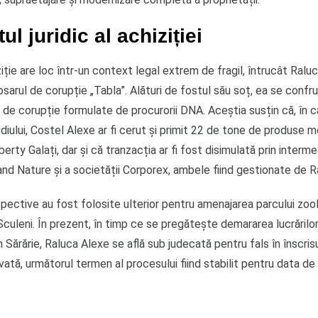
ul juridic al achiziției
ție are loc într-un context legal extrem de fragil, întrucât Ralu
osarul de corupție „Tabla”. Alături de fostul său soț, ea se confr
 de corupție formulate de procurorii DNA. Aceștia susțin că, în c
diului, Costel Alexe ar fi cerut și primit 22 de tone de produse m
erty Galați, dar și că tranzacția ar fi fost disimulată prin interme
nd Nature și a societății Corporex, ambele fiind gestionate de R
pective au fost folosite ulterior pentru amenajarea parcului zool
 Sculeni. În prezent, în timp ce se pregătește demararea lucrărilo
in Sărărie, Raluca Alexe se află sub judecată pentru fals în înscris
ată, următorul termen al procesului fiind stabilit pentru data de