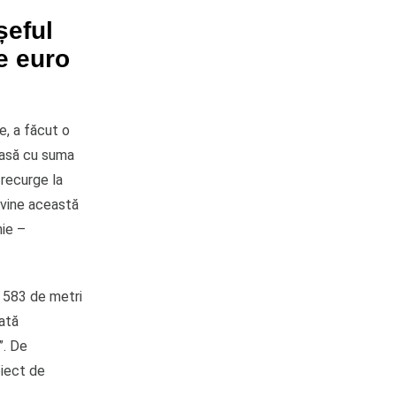
șeful
de euro
e, a făcut o
xoasă cu suma
 recurge la
rovine această
nie –
e 583 de metri
rată
”. De
oiect de