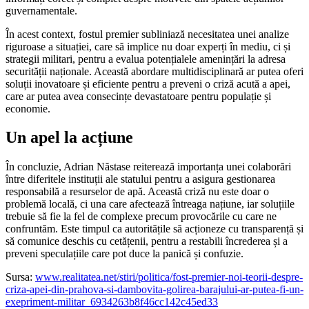
guvernamentale.
În acest context, fostul premier subliniază necesitatea unei analize
riguroase a situației, care să implice nu doar experți în mediu, ci și
strategii militari, pentru a evalua potențialele amenințări la adresa
securității naționale. Această abordare multidisciplinară ar putea oferi
soluții inovatoare și eficiente pentru a preveni o criză acută a apei,
care ar putea avea consecințe devastatoare pentru populație și
economie.
Un apel la acțiune
În concluzie, Adrian Năstase reiterează importanța unei colaborări
între diferitele instituții ale statului pentru a asigura gestionarea
responsabilă a resurselor de apă. Această criză nu este doar o
problemă locală, ci una care afectează întreaga națiune, iar soluțiile
trebuie să fie la fel de complexe precum provocările cu care ne
confruntăm. Este timpul ca autoritățile să acționeze cu transparență și
să comunice deschis cu cetățenii, pentru a restabili încrederea și a
preveni speculațiile care pot duce la panică și confuzie.
Sursa:
www.realitatea.net/stiri/politica/fost-premier-noi-teorii-despre-
criza-apei-din-prahova-si-dambovita-golirea-barajului-ar-putea-fi-un-
exepriment-militar_6934263b8f46cc142c45ed33