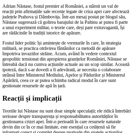
Adrian Năstase, fostul premier al României, a stârnit un val de
reacții prin afirmațiile sale recente legate de criza apei care afectează
județele Prahova și Dâmbovița. Într-un mesaj postat pe blogul său,
Năstase sugerează că golirea barajului de la Paltinu ar putea fi parte
a unui experiment militar, o teorie care, deși pare extravagantă, își
are rădăcinile în tradiții istorice de apărare.
Fostul lider politic își amintește de vremurile în care, în strategia
militară, se practica otrăvirea fântânilor ca metodă de apărare
împotriva invaziilor străine. Acum, având în vedere contextul
geopolitic tensionat din apropierea granițelor României, Năstase se
întreabă dacă nu cumva acțiunile actuale au un scop similar. Această
ipoteză, dacă s-ar dovedi a fi adevărată, ar necesita o colaborare
strânsă între Ministerul Mediului, Apelor și Pădurilor și Ministerul
Apărării, ceea ce ar putea schimba radical modul în care sunt
gestionate resursele de apă în țară.
Reacții și implicații
Teoriile lui Năstase nu sunt doar simple speculații; ele ridică întrebări
serioase despre transparența și responsabilitatea autorităților în
gestionarea crizei apei. Într-o perioadă în care resursele naturale
devin din ce în ce mai limitate, este esențial ca cetățenii să fie
informați corect și complet despre motivele din spatele acțiunilor