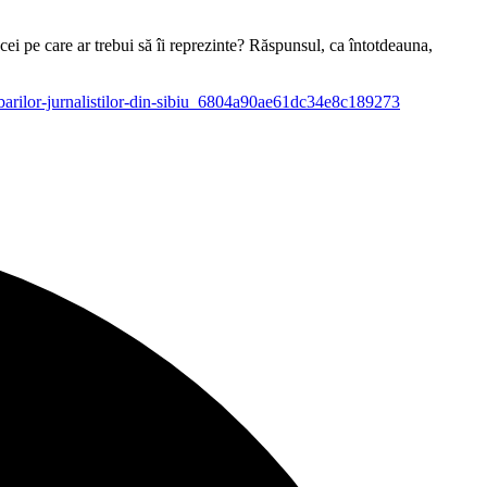
 cei pe care ar trebui să îi reprezinte? Răspunsul, ca întotdeauna,
ntrebarilor-jurnalistilor-din-sibiu_6804a90ae61dc34e8c189273