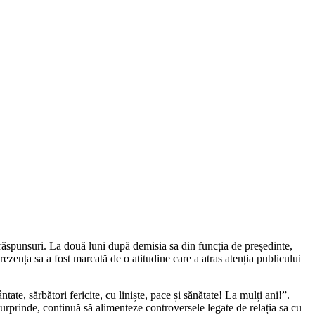
 răspunsuri. La două luni după demisia sa din funcția de președinte,
ezența sa a fost marcată de o atitudine care a atras atenția publicului
tate, sărbători fericite, cu liniște, pace și sănătate! La mulți ani!”.
 surprinde, continuă să alimenteze controversele legate de relația sa cu