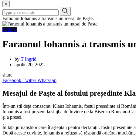
×
Faraonul Iohannis a transmis un mesaj de Paște.
Politica
Faraonul Iohannis a transmis un
by
T Ingrid
aprilie 20, 2025
share
Facebook
Twitter
Whatsapp
Mesajul de Paște al fostului președinte Klau
Într-un stil deja consacrat, Klaus Iohannis, fostul președinte al Român
Iohannis a fost prezent la slujba de Înviere de la Biserica Romano-Catol
și a presei.
În fața jurnaliștilor care îl așteptau pentru declarații, fostul președinte
După aceste cuvinte, Iohannis a refuzat să răspundă oricărei întrebări, 