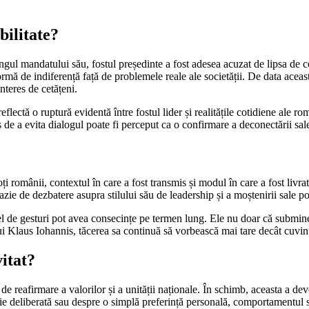
bilitate?
ul mandatului său, fostul președinte a fost adesea acuzat de lipsa de c
mă de indiferență față de problemele reale ale societății. De data aceasta
nteres de cetățeni.
reflectă o ruptură evidentă între fostul lider și realitățile cotidiene ale
 de a evita dialogul poate fi perceput ca o confirmare a deconectării sale 
oți românii, contextul în care a fost transmis și modul în care a fost liv
azie de dezbatere asupra stilului său de leadership și a moștenirii sale pol
tfel de gesturi pot avea consecințe pe termen lung. Ele nu doar că submine
 lui Klaus Iohannis, tăcerea sa continuă să vorbească mai tare decât cuvint
itat?
de reafirmare a valorilor și a unității naționale. În schimb, aceasta a de
tegie deliberată sau despre o simplă preferință personală, comportamentul