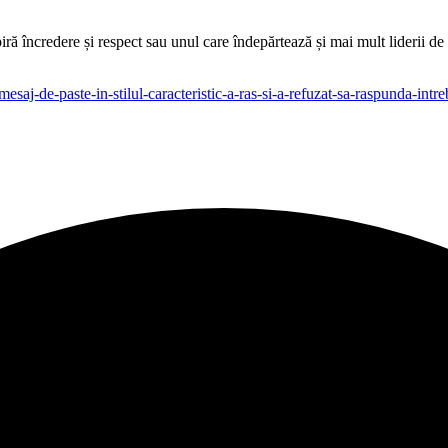
iră încredere și respect sau unul care îndepărtează și mai mult liderii de
-mesaj-de-paste-in-stilul-caracteristic-a-ras-si-a-refuzat-sa-raspunda-i