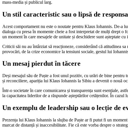
mass-media și publicul larg.
Un stil caracteristic sau o lipsă de responsa
Acest comportament nu este o noutate pentru Klaus Iohannis. De-a lung
dialoga cu presa în momente cheie a fost interpretat de mulți drept o for
un moment în care mesajele de unitate și deschidere sunt așteptate cu i
Criticii săi nu au întârziat să reacționeze, considerând că atitudinea sa 
provocări, de la crize economice la tensiuni sociale, gestul lui Iohannis
Un mesaj pierdut în tăcere
Deși mesajul său de Paște a fost unul pozitiv, cu urări de bine pentru t
și reconciliere, apariția lui Klaus Iohannis la Sibiu a devenit o nouă oc
Într-o societate în care comunicarea și transparența sunt esențiale, as
la capacitatea liderilor de a răspunde așteptărilor cetățenilor. În cazul
Un exemplu de leadership sau o lecție de ev
Prezența lui Klaus Iohannis la slujba de Paște ar fi putut fi un moment 
marcat de distanță și inaccesibilitate. Fie că este vorba despre o stra