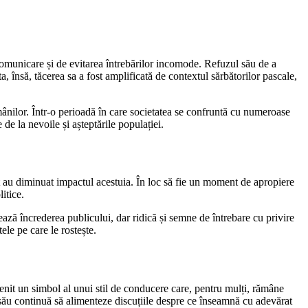
omunicare și de evitarea întrebărilor incomode. Refuzul său de a
, însă, tăcerea sa a fost amplificată de contextul sărbătorilor pascale,
 românilor. Într-o perioadă în care societatea se confruntă cu numeroase
de la nevoile și așteptările populației.
rat au diminuat impactul acestuia. În loc să fie un moment de apropiere
itice.
ază încrederea publicului, dar ridică și semne de întrebare cu privire
ele pe care le rostește.
venit un simbol al unui stil de conducere care, pentru mulți, rămâne
 său continuă să alimenteze discuțiile despre ce înseamnă cu adevărat