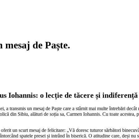
 mesaj de Paște.
s Iohannis: o lecție de tăcere și indiferență
iei, a transmis un mesaj de Paște care a stârnit mai multe întrebări decât
ică din Sibiu, alături de soția sa, Carmen Iohannis. Cu toate acestea, pr
 a oferit un scurt mesaj de felicitare: „Vă doresc tuturor sărbători binecuvân
întorcând spatele presei și intrând în biserică. O atitudine care, deși nu