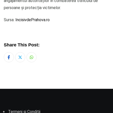
angajamentul autorităților în combaterea traficului de
persoane și protecția victimelor.
Sursa:
IncisivdePrahova.ro
Share This Post:
Whatsapp
Termeni și Condiții