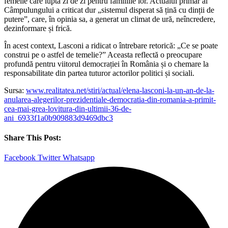
femeile care luptă zi de zi pentru familiile lor. Actualul primar al
Câmpulungului a criticat dur „sistemul disperat să țină cu dinții de
putere”, care, în opinia sa, a generat un climat de ură, neîncredere,
dezinformare și frică.
În acest context, Lasconi a ridicat o întrebare retorică: „Ce se poate
construi pe o astfel de temelie?” Aceasta reflectă o preocupare
profundă pentru viitorul democrației în România și o chemare la
responsabilitate din partea tuturor actorilor politici și sociali.
Sursa:
www.realitatea.net/stiri/actual/elena-lasconi-la-un-an-de-la-
anularea-alegerilor-prezidentiale-democratia-din-romania-a-primit-
cea-mai-grea-lovitura-din-ultimii-36-de-
ani_6933f1a0b909883d9469dbc3
Share This Post:
Facebook
Twitter
Whatsapp