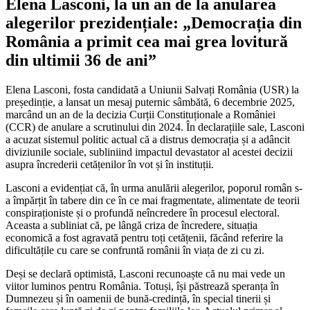
Elena Lasconi, la un an de la anularea
alegerilor prezidențiale: „Democrația din
România a primit cea mai grea lovitură
din ultimii 36 de ani”
Elena Lasconi, fosta candidată a Uniunii Salvați România (USR) la
președinție, a lansat un mesaj puternic sâmbătă, 6 decembrie 2025,
marcând un an de la decizia Curții Constituționale a României
(CCR) de anulare a scrutinului din 2024. În declarațiile sale, Lasconi
a acuzat sistemul politic actual că a distrus democrația și a adâncit
diviziunile sociale, subliniind impactul devastator al acestei decizii
asupra încrederii cetățenilor în vot și în instituții.
Lasconi a evidențiat că, în urma anulării alegerilor, poporul român s-
a împărțit în tabere din ce în ce mai fragmentate, alimentate de teorii
conspiraționiste și o profundă neîncredere în procesul electoral.
Aceasta a subliniat că, pe lângă criza de încredere, situația
economică a fost agravată pentru toți cetățenii, făcând referire la
dificultățile cu care se confruntă românii în viața de zi cu zi.
Deși se declară optimistă, Lasconi recunoaște că nu mai vede un
viitor luminos pentru România. Totuși, își păstrează speranța în
Dumnezeu și în oamenii de bună-credință, în special tinerii și